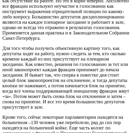
как отсутствие на работе. Но это в корне неверно. Абсолютно
все фракции используют неучастие в голосовании как
инструмент выражения отрицательной позиции по какому-
либо вопросу. Большинство депутатов дисциплинированно
являются на каждое пленарное заседание и работают в зале,
однако не всегда это отражено в результатах голосования.
Применяется данная практика и в Законодательном Собрании
Санкт-Петербурга.
Для того чтобы получить объективную картину того, как
депутаты ходят на работу, нужно следить за тем, кто сколько
времени каждый из них присутствует на пленарном
заседании. Как известно, решения по голосованию за тот или
иной законопроект каждая фракция принимает до начала
заседания. И бывает так, что сперва в повестке дня стоит
целый блок законопроектов на отклонение, и тогда депутаты
кнопки не нажимают, а потом начинается блок на принятие,
когда все члены поддерживающей инициативу фракции жмут
«за». Потом может быть снова блок на отклонение и затем –
снова на принятие. И все это время большинство депутатов
присутствует в зале.
Кроме того, сейчас некоторые парламентарии находятся на
больничном –130 человек уже переболели, ряд до сих пор
находятся на больничной койке. Еще часть коллег по