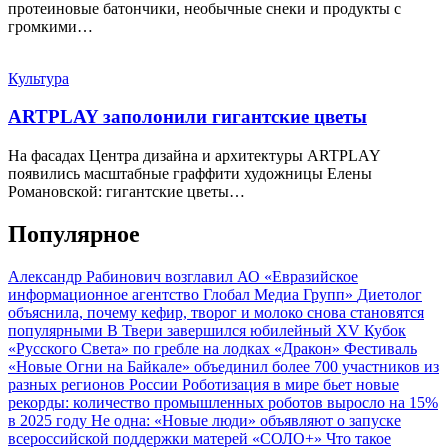
протеиновые батончики, необычные снеки и продукты с
громкими…
Культура
ARTPLAY заполонили гигантские цветы
На фасадах Центра дизайна и архитектуры ARTPLAY
появились масштабные граффити художницы Елены
Романовской: гигантские цветы…
Популярное
Александр Рабинович возглавил АО «Евразийское
информационное агентство Глобал Медиа Групп»
Диетолог
объяснила, почему кефир, творог и молоко снова становятся
популярными
В Твери завершился юбилейный XV Кубок
«Русского Света» по гребле на лодках «Дракон»
Фестиваль
«Новые Огни на Байкале» объединил более 700 участников из
разных регионов России
Роботизация в мире бьет новые
рекорды: количество промышленных роботов выросло на 15%
в 2025 году
Не одна: «Новые люди» объявляют о запуске
всероссийской поддержки матерей «СОЛО+»
Что такое