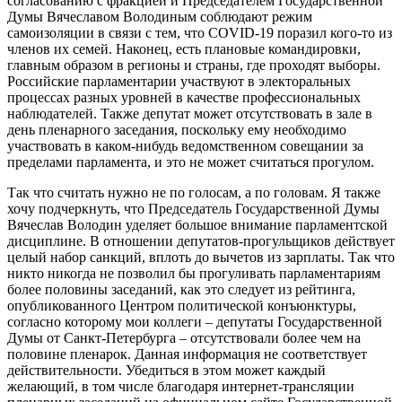
согласованию с фракцией и Председателем Государственной
Думы Вячеславом Володиным соблюдают режим
самоизоляции в связи с тем, что COVID-19 поразил кого-то из
членов их семей. Наконец, есть плановые командировки,
главным образом в регионы и страны, где проходят выборы.
Российские парламентарии участвуют в электоральных
процессах разных уровней в качестве профессиональных
наблюдателей. Также депутат может отсутствовать в зале в
день пленарного заседания, поскольку ему необходимо
участвовать в каком-нибудь ведомственном совещании за
пределами парламента, и это не может считаться прогулом.
Так что считать нужно не по голосам, а по головам. Я также
хочу подчеркнуть, что Председатель Государственной Думы
Вячеслав Володин уделяет большое внимание парламентской
дисциплине. В отношении депутатов-прогульщиков действует
целый набор санкций, вплоть до вычетов из зарплаты. Так что
никто никогда не позволил бы прогуливать парламентариям
более половины заседаний, как это следует из рейтинга,
опубликованного Центром политической конъюнктуры,
согласно которому мои коллеги – депутаты Государственной
Думы от Санкт-Петербурга – отсутствовали более чем на
половине пленарок. Данная информация не соответствует
действительности. Убедиться в этом может каждый
желающий, в том числе благодаря интернет-трансляции