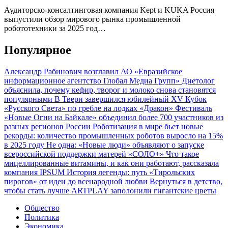
Аудиторско-консалтинговая компания Kept и KUKA Россия
выпустили обзор мирового рынка промышленной
робототехники за 2025 год…
Популярное
Александр Рабинович возглавил АО «Евразийское
информационное агентство Глобал Медиа Групп»
Диетолог
объяснила, почему кефир, творог и молоко снова становятся
популярными
В Твери завершился юбилейный XV Кубок
«Русского Света» по гребле на лодках «Дракон»
Фестиваль
«Новые Огни на Байкале» объединил более 700 участников из
разных регионов России
Роботизация в мире бьет новые
рекорды: количество промышленных роботов выросло на 15%
в 2025 году
Не одна: «Новые люди» объявляют о запуске
всероссийской поддержки матерей «СОЛО+»
Что такое
мицеллированные витамины, и как они работают, рассказала
компания IPSUM
История легенды: путь «Тирольских
пирогов» от идеи до всенародной любви
Вернуться в детство,
чтобы стать лучше
ARTPLAY заполонили гигантские цветы
Общество
Политика
Экономика