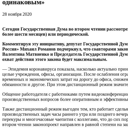
одинаковым»
28 ноября 2020
Сегодня Государственная Дума во втором чтении рассмотре
более шести месяцев) или периодической.
Комментируя эту инициативу, депутат Государственной Ду
Россия» Михаил Романов подчеркнул, что соавторами закон
Валентина Матвиенко и Председатель Государственной Думы
охват действия этого закона будет максимальным.
— Эпидемия коронавируса показала, насколько актуально прин
целые учреждения, офисы, организации. После ослабления ог
временных и экономических затрат на дорогу до офиса, сниже
обязанности и другое. При этом дистанционный режим значит
Общение работодателя с работниками путем видеоконференции 
производственных вопросов более оперативным и эффективны
Также дистанционный режим выгоден тем, кто работает сдельн
производственных задач часы раннего утра или позднего вечер
перекуры и многочасовые чаепития с коллегами, что до сих п
втором чтении законопроект направлен в равной степени на з