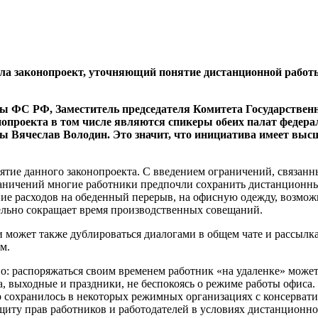
ла законопроект, уточняющий понятие дистанционной работы
мы ФС РФ, Заместитель председателя Комитета Государствен
опроекта в том числе являются спикеры обеих палат федера
 Вячеслав Володин. Это значит, что инициатива имеет высш
ятие данного законопроекта. С введением ограничений, связан
раничений многие работники предпочли сохранить дистанционн
ние расходов на обеденный перерыв, на офисную одежду, возмо
ельно сокращает время производственных совещаний.
может также дублироваться диалогами в общем чате и рассылка
м.
о: распоряжаться своим временем работник «на удаленке» может
а, выходные и праздники, не беспокоясь о режиме работы офиса
ор сохранилось в некоторых режимных организациях с консерват
ащиту прав работников и работодателей в условиях дистанционн