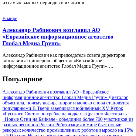
из самых важных периодов в их жизни….
В мире
Александр Рабинович возглавил АО
«Евразийское информационное агентство
Глобал Медиа Групп»
Александр Рабинович как председатель совета директоров
возглавил акционерное общество «Евразийское
информационное агентство Глобал Медиа Групп»….
Популярное
Александр Рабинович возглавил АО «Евразийское
информационное агентство Глобал Медиа Групп»
Диетолог
объяснила, почему кефир, творог и молоко снова становятся
популярными
В Твери завершился юбилейный XV Кубок
«Русского Света» по гребле на лодках «Дракон»
Фестиваль
«Новые Огни на Байкале» объединил более 700 участников из
разных регионов России
Роботизация в мире бьет новые
рекорды: количество промышленных роботов выросло на 15%
в 2025 году
Не одна: «Новые люди» объявляют о запуске