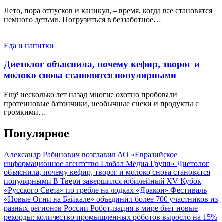
Лето, пора отпусков и каникул, – время, когда все становятся
немного детьми. Погрузиться в беззаботное…
Еда и напитки
Диетолог объяснила, почему кефир, творог и
молоко снова становятся популярными
Ещё несколько лет назад многие охотно пробовали
протеиновые батончики, необычные снеки и продукты с
громкими…
Популярное
Александр Рабинович возглавил АО «Евразийское
информационное агентство Глобал Медиа Групп»
Диетолог
объяснила, почему кефир, творог и молоко снова становятся
популярными
В Твери завершился юбилейный XV Кубок
«Русского Света» по гребле на лодках «Дракон»
Фестиваль
«Новые Огни на Байкале» объединил более 700 участников из
разных регионов России
Роботизация в мире бьет новые
рекорды: количество промышленных роботов выросло на 15%