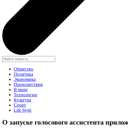
Общество
Политика
Экономика
Происшествия
В мире
Технологии
Культура
Спорт
Life Style
О запуске голосового ассистента прил