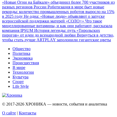
«Новые Огни на Байкале» объединил более 700 участников из
разных регионов России
Роботизация в мире бьет новые
рекорды: количество промышленных роботов выросло на 15%
в 2025 году
Не одна: «Новые люди» объявляют о запуске
всероссийской поддержки матерей «СОЛО+»
Что такое
мицеллированные витамины, и как они работают, рассказала
компания IPSUM
История легенды: путь «Тирольских
пирогов» от идеи до всенародной любви
Вернуться в детство,
чтобы стать лучше
ARTPLAY заполонили гигантские цветы
Общество
Политика
Экономика
Происшествия
В мире
Технологии
Культура
Спорт
Life Style
© 2017-2026
ХРОНИКА — новости, события и аналитика
О сайте
|
Контакты