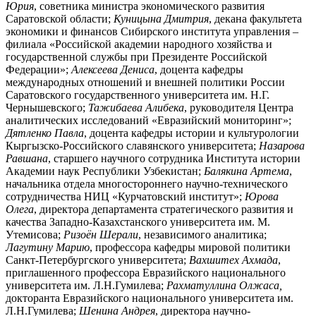
Юрия
, советника министра экономического развития
Саратовской области;
Куницына Дмитрия
, декана факультета
экономики и финансов Сибирского института управления –
филиала «Российской академии народного хозяйства и
государственной службы при Президенте Российской
Федерации»;
Алексеева Дениса
, доцента кафедры
международных отношений и внешней политики России
Саратовского государственного университета им. Н.Г.
Чернышевского;
Тажибаева Алибека
, руководителя Центра
аналитических исследований «Евразийский мониторинг»;
Дятленко Павла
, доцента кафедры истории и культурологии
Кыргызско-Российского славянского университета;
Назарова
Равшана
, старшего научного сотрудника Института истории
Академии наук Республики Узбекистан;
Балякина Артема
,
начальника отдела многостороннего научно-технического
сотрудничества НИЦ «Курчатовский институт»;
Юрова
Олега
, директора департамента стратегического развития и
качества Западно-Казахстанского университета им. М.
Утемисова;
Ризоён Шерали
, независимого аналитика;
Лагутину Марию
, профессора кафедры мировой политики
Санкт-Петербургского университета;
Вахшитех Ахмада
,
приглашенного профессора Евразийского национального
университета им. Л.Н.Гумилева;
Рахматуллина Олжаса,
докторанта Евразийского национального университета им.
Л.Н.Гумилева;
Шенина Андрея
, директора научно-