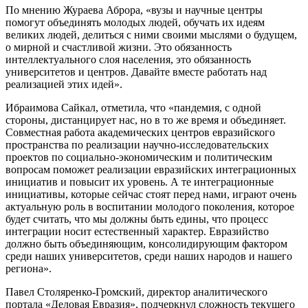
По мнению Жураева Аброра, «вузы и научные центры
помогут объединять молодых людей, обучать их идеям
великих людей, делиться с ними своими мыслями о будущем,
о мирной и счастливой жизни. Это обязанность
интеллектуального слоя населения, это обязанность
университетов и центров. Давайте вместе работать над
реализацией этих идей».
Ибраимова Сайкал, отметила, что «пандемия, с одной
стороны, дистанцирует нас, но в то же время и объединяет.
Совместная работа академических центров евразийского
пространства по реализации научно-исследовательских
проектов по социально-экономическим и политическим
вопросам поможет реализации евразийских интеграционных
инициатив и повысит их уровень. А те интеграционные
инициативы, которые сейчас стоят перед нами, играют очень
актуальную роль в воспитании молодого поколения, которое
будет считать, что мы должны быть едины, что процесс
интеграции носит естественный характер. Евразийство
должно быть объединяющим, консолидирующим фактором
среди наших университетов, среди наших народов и нашего
региона».
Павел Столяренко-Громский, директор аналитического
портала «Деловая Евразия», подчеркнул сложность текущего