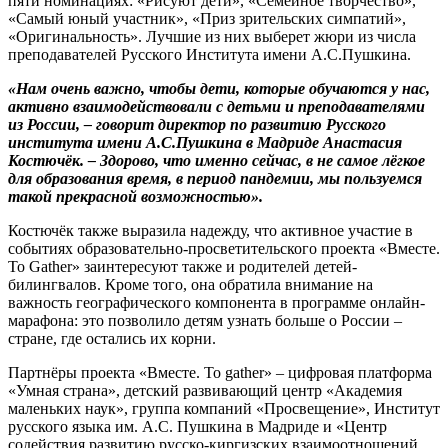
пяти номинациях: «Рисуют дети», «Семейное творчество»,
«Самый юный участник», «Приз зрительских симпатий»,
«Оригинальность». Лучшие из них выберет жюри из числа
преподавателей Русского Института имени А.С.Пушкина.
«Нам очень важно, чтобы дети, которые обучаются у нас,
активно взаимодействовали с детьми и преподавателями
из России, – говорит директор по развитию Русского
института имени А.С.Пушкина в Мадриде Анастасия
Костючёк. – Здорово, что именно сейчас, в не самое лёгкое
для образования время, в период пандемии, мы пользуемся
такой прекрасной возможностью».
Костючёк также выразила надежду, что активное участие в
событиях образовательно-просветительского проекта «Вместе.
To Gather» заинтересуют также и родителей детей-
билингвалов. Кроме того, она обратила внимание на
важность географического компонента в программе онлайн-
марафона: это позволило детям узнать больше о России –
стране, где остались их корни.
Партнёры проекта «Вместе. To gather» – цифровая платформа
«Умная страна», детский развивающий центр «Академия
маленьких наук», группа компаний «Просвещение», Институт
русского языка им. А.С. Пушкина в Мадриде и «Центр
содействия развитию русско-киргизских взаимоотношений