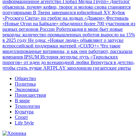
информационное агентство Глобал Медиа Групп»
Диетолог
объяснила, почему кефир, творог и молоко снова становятся
популярными
В Твери завершился юбилейный XV Кубок
«Русского Света» по гребле на лодках «Дракон»
Фестиваль
«Новые Огни на Байкале» объединил более 700 участников из
разных регионов России
Роботизация в мире бьет новые
рекорды: количество промышленных роботов выросло на 15%
в 2025 году
Не одна: «Новые люди» объявляют о запуске
всероссийской поддержки матерей «СОЛО+»
Что такое
мицеллированные витамины, и как они работают, рассказала
компания IPSUM
История легенды: путь «Тирольских
пирогов» от идеи до всенародной любви
Вернуться в детство,
чтобы стать лучше
ARTPLAY заполонили гигантские цветы
Общество
Политика
Экономика
Происшествия
В мире
Технологии
Культура
Спорт
Life Style