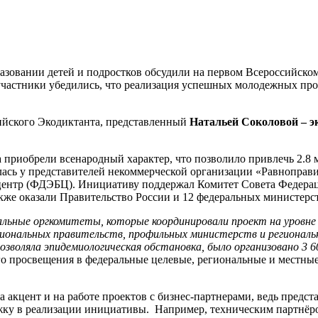
зовании детей и подростков обсудили на первом Всероссийском
 участники убедились, что реализация успешных молодежных пр
йского Экодиктанта, представленный
Натальей Соколовой – э
 приобрели всенародный характер, что позволило привлечь 2.8 м
лась у представителей некоммерческой организации «Равноправ
центр (ФДЭБЦ). Инициативу поддержал Комитет Совета Федерац
же оказали Правительство России и 12 федеральных министерст
льные оргкомитеты, которые координировали проект на уровне 
егиональных правительств, профильных министерств и региона
о позволяла эпидемиологическая обстановка, было организовано 
о просвещения в федеральные целевые, региональные и местные
 акцент и на работе проектов с бизнес-партнерами, ведь предст
жку в реализации инициативы. Например, техническим партнёр