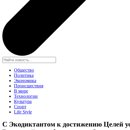
Общество
Политика
Экономика
Происшествия
В мире
Технологии
Культура
Спорт
Life Style
С Экодиктантом к достижению Целей у