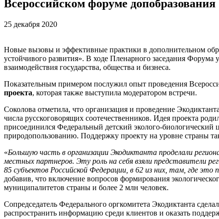
Всероссийском форуме допобразования
25 декабря 2020
Новые вызовы и эффективные практики в дополнительном обра
устойчивого развития». В ходе Пленарного заседания Форума
взаимодействия государства, общества и бизнеса.
Показательным примером послужил опыт проведения Всеросси
проекта
, которая также выступила модератором встречи.
Соколова отметила, что организация и проведение Экодиктанта
числа русскоговорящих соотечественников. Идея проекта роди
присоединился Федеральный детский эколого-биологический 
природопользованию. Поддержку проекту на уровне страны так
«
Большую часть в организации Экодиктанта проделали региона
местных партнеров. Эту роль на себя взяли представители р
85 субъектов Российской Федерации, в 62 из них, там, где эт
добавив, что включение вопросов формирования экологическог
муниципалитетов страны и более 2 млн человек.
Сопредседатель Федерального оргкомитета Экодиктанта сделала
распространить информацию среди клиентов и оказать поддер