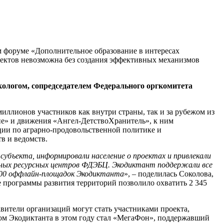
 форуме «Дополнительное образование в интересах
оектов невозможна без создания эффективных механизмов
кологом, сопредседателем Федерального оргкомитета
иллионов участников как внутри страны, так и за рубежом из
ие» и движения «Ангел-ДетствоХранитель», к ним
ии по аграрно-продовольственной политике и
в и ведомств.
субъекта, информировали население о проектах и привлекали
льных ресурсных центров ФДЭБЦ. Экодиктант поддержали все
3 600 оффлайн-площадок Экодиктанта
», – поделилась Соколова,
 программы развития территорий позволило охватить 2 345
авители организаций могут стать участниками проекта,
ом Экодиктанта в этом году стал «МегаФон», поддержавший