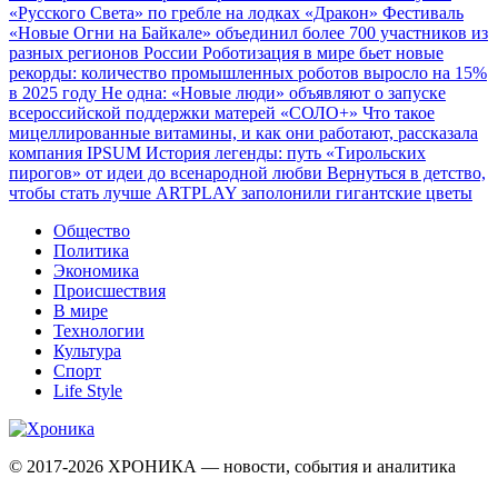
«Русского Света» по гребле на лодках «Дракон»
Фестиваль
«Новые Огни на Байкале» объединил более 700 участников из
разных регионов России
Роботизация в мире бьет новые
рекорды: количество промышленных роботов выросло на 15%
в 2025 году
Не одна: «Новые люди» объявляют о запуске
всероссийской поддержки матерей «СОЛО+»
Что такое
мицеллированные витамины, и как они работают, рассказала
компания IPSUM
История легенды: путь «Тирольских
пирогов» от идеи до всенародной любви
Вернуться в детство,
чтобы стать лучше
ARTPLAY заполонили гигантские цветы
Общество
Политика
Экономика
Происшествия
В мире
Технологии
Культура
Спорт
Life Style
© 2017-2026
ХРОНИКА — новости, события и аналитика