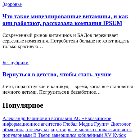
Здоровье
Что такое мицеллированные витамины, и как
они работают, рассказала компания IPSUM
Современный рынок витаминов и БАДов переживает
серьезные изменения. Потребители больше не хотят видеть
только красивую…
Без рубрики
Вернуться в детство, чтобы стать лучше
Лето, пора отпусков и каникул, – время, когда все становятся
немного детьми. Погрузиться в беззаботное…
Популярное
Александр Рабинович возглавил АО «Евразийское
информационное агентство Глобал Медиа Групп»
Диетолог
объяснила, почему кефир, творог и молоко снова становятся
популярными
В Твери завершился юбилейный XV Кубок