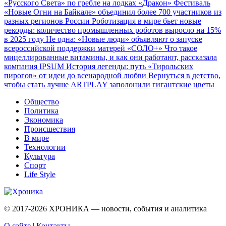
«Русского Света» по гребле на лодках «Дракон»
Фестиваль
«Новые Огни на Байкале» объединил более 700 участников из
разных регионов России
Роботизация в мире бьет новые
рекорды: количество промышленных роботов выросло на 15%
в 2025 году
Не одна: «Новые люди» объявляют о запуске
всероссийской поддержки матерей «СОЛО+»
Что такое
мицеллированные витамины, и как они работают, рассказала
компания IPSUM
История легенды: путь «Тирольских
пирогов» от идеи до всенародной любви
Вернуться в детство,
чтобы стать лучше
ARTPLAY заполонили гигантские цветы
Общество
Политика
Экономика
Происшествия
В мире
Технологии
Культура
Спорт
Life Style
© 2017-2026
ХРОНИКА — новости, события и аналитика
О сайте
|
Контакты