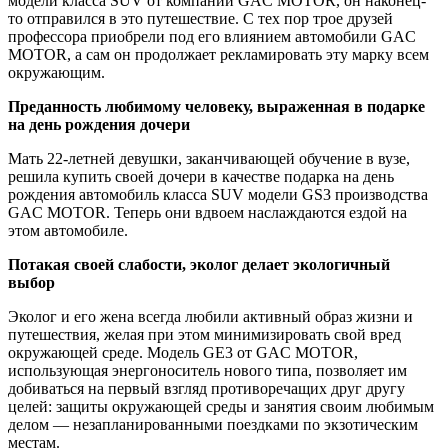
модели класса SUV от компании GAC MOTOR, он наконец-
то отправился в это путешествие. С тех пор трое друзей
профессора приобрели под его влиянием автомобили GAC
MOTOR, а сам он продолжает рекламировать эту марку всем
окружающим.
Преданность любимому человеку, выраженная в подарке
на день рождения дочери
Мать 22-летней девушки, заканчивающей обучение в вузе,
решила купить своей дочери в качестве подарка на день
рождения автомобиль класса SUV модели GS3 производства
GAC MOTOR. Теперь они вдвоем наслаждаются ездой на
этом автомобиле.
Потакая своей слабости, эколог делает экологичный
выбор
Эколог и его жена всегда любили активный образ жизни и
путешествия, желая при этом минимизировать свой вред
окружающей среде. Модель GE3 от GAC MOTOR,
использующая энергоноситель нового типа, позволяет им
добиваться на первый взгляд противоречащих друг другу
целей: защиты окружающей среды и занятия своим любимым
делом — незапланированными поездками по экзотическим
местам.