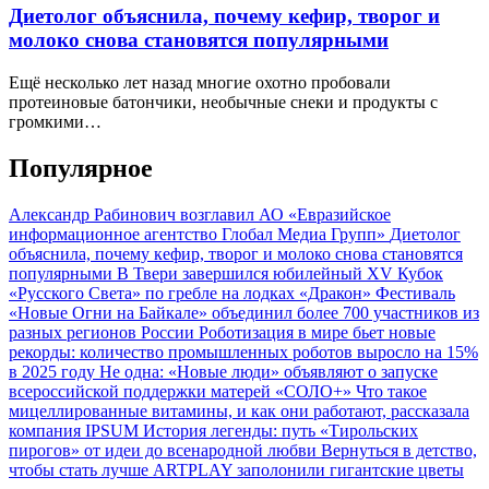
Диетолог объяснила, почему кефир, творог и
молоко снова становятся популярными
Ещё несколько лет назад многие охотно пробовали
протеиновые батончики, необычные снеки и продукты с
громкими…
Популярное
Александр Рабинович возглавил АО «Евразийское
информационное агентство Глобал Медиа Групп»
Диетолог
объяснила, почему кефир, творог и молоко снова становятся
популярными
В Твери завершился юбилейный XV Кубок
«Русского Света» по гребле на лодках «Дракон»
Фестиваль
«Новые Огни на Байкале» объединил более 700 участников из
разных регионов России
Роботизация в мире бьет новые
рекорды: количество промышленных роботов выросло на 15%
в 2025 году
Не одна: «Новые люди» объявляют о запуске
всероссийской поддержки матерей «СОЛО+»
Что такое
мицеллированные витамины, и как они работают, рассказала
компания IPSUM
История легенды: путь «Тирольских
пирогов» от идеи до всенародной любви
Вернуться в детство,
чтобы стать лучше
ARTPLAY заполонили гигантские цветы