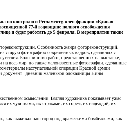
мы по контролю и Регламенту, член фракции «Единая
посвященной 77-й годовщине полного освобождения
ице и будет работать до 5 февраля. В мероприятии также
отореконструкции. Особенность жанра фотореконструкций,
 на старую фотографию современных кадров, сделанных с
исутствия. Большинство работ, представленных на выставке,
 на весь мир, но также малоизвестные фотографии, сделанные
томатериалы наступательной операции Красной армии
ный документ –дневник маленькой блокадницы Нины
ожественном осмыслении. Взгляд художника показывает ужас
ся их чувствами, их страхами, их горем, их надеждой, их
ть, как выживал наш город под вражескими бомбежками, как