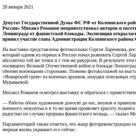
28 января 2021
Депутат Государственной Думы ФС РФ от Колпинского райо
Россия» Михаил Романов поприветствовал авторов и посет
Ленинграда от фашистской блокады. Экспозиция открылась 
принял участие глава Администрации Колпинского района 
На выставке представлены фотоколлажи Сергея Ларенкова, ро
который одним из первых в России начал развивать Сергей Л
абсолютно той же точки и с тем же ракурсом. В результате эт
посвящено Великой Отечественной войне и блокаде Ленинграда
обеими воюющими сторонами. Помимо фотоколлажей на выста
«Январский гром» из военных архивов, находки поисковых о
Муравьевой.
Михаил Романов осмотрел выставку и обратился с приветствен
— Работы обоих художников доносят до нас, внуков и правнук
военного лихолетья и в то же время проявляет красоту подвига
радостью по случаю прорыва фашистского кольца, — сказал М
Парламентарий также отметил, что жанр фотореконструкции по
мирная жизнь украшает его сейчас.