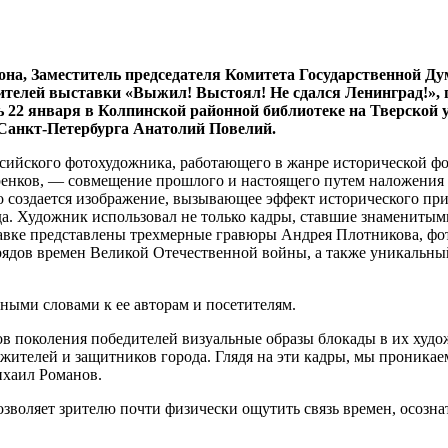
на, Заместитель председателя Комитета Государственной Ду
ителей выставки «Выжил! Выстоял! Не сдался Ленинград!», 
22 января в Колпинской районной библиотеке на Тверской ул
Санкт-Петербурга Анатолий Повелий.
ссийского фотохудожника, работающего в жанре исторической ф
аренков, — совмещение прошлого и настоящего путем наложения
ого создается изображение, вызывающее эффект исторического пр
. Художник использовал не только кадры, ставшие знаменитыми
вке представлены трехмерные гравюры Андрея Плотникова, фо
трядов времен Великой Отечественной войны, а также уникаль
ными словами к ее авторам и посетителям.
ов поколения победителей визуальные образы блокады в их худ
 жителей и защитников города. Глядя на эти кадры, мы проникаем
ихаил Романов.
зволяет зрителю почти физически ощутить связь времен, осозна