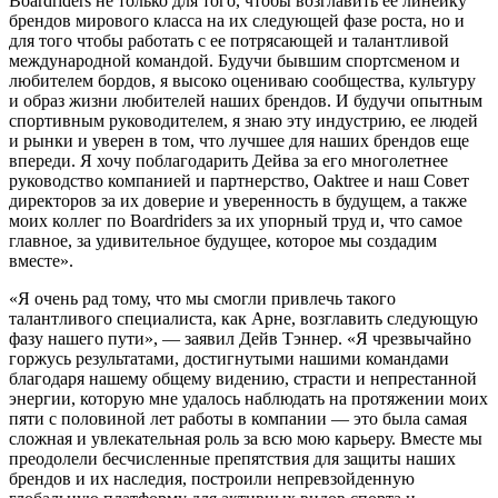
Boardriders не только для того, чтобы возглавить ее линейку
брендов мирового класса на их следующей фазе роста, но и
для того чтобы работать с ее потрясающей и талантливой
международной командой. Будучи бывшим спортсменом и
любителем бордов, я высоко оцениваю сообщества, культуру
и образ жизни любителей наших брендов. И будучи опытным
спортивным руководителем, я знаю эту индустрию, ее людей
и рынки и уверен в том, что лучшее для наших брендов еще
впереди. Я хочу поблагодарить Дейва за его многолетнее
руководство компанией и партнерство, Oaktree и наш Совет
директоров за их доверие и уверенность в будущем, а также
моих коллег по Boardriders за их упорный труд и, что самое
главное, за удивительное будущее, которое мы создадим
вместе».
«Я очень рад тому, что мы смогли привлечь такого
талантливого специалиста, как Арне, возглавить следующую
фазу нашего пути», — заявил Дейв Тэннер. «Я чрезвычайно
горжусь результатами, достигнутыми нашими командами
благодаря нашему общему видению, страсти и непрестанной
энергии, которую мне удалось наблюдать на протяжении моих
пяти с половиной лет работы в компании — это была самая
сложная и увлекательная роль за всю мою карьеру. Вместе мы
преодолели бесчисленные препятствия для защиты наших
брендов и их наследия, построили непревзойденную