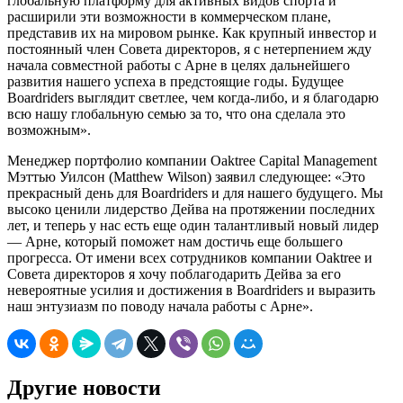
глобальную платформу для активных видов спорта и
расширили эти возможности в коммерческом плане,
представив их на мировом рынке. Как крупный инвестор и
постоянный член Совета директоров, я с нетерпением жду
начала совместной работы с Арне в целях дальнейшего
развития нашего успеха в предстоящие годы. Будущее
Boardriders выглядит светлее, чем когда-либо, и я благодарю
всю нашу глобальную семью за то, что она сделала это
возможным».
Менеджер портфолио компании Oaktree Capital Management
Мэттью Уилсон (Matthew Wilson) заявил следующее: «Это
прекрасный день для Boardriders и для нашего будущего. Мы
высоко ценили лидерство Дейва на протяжении последних
лет, и теперь у нас есть еще один талантливый новый лидер
— Арне, который поможет нам достичь еще большего
прогресса. От имени всех сотрудников компании Oaktree и
Совета директоров я хочу поблагодарить Дейва за его
невероятные усилия и достижения в Boardriders и выразить
наш энтузиазм по поводу начала работы с Арне».
Другие новости