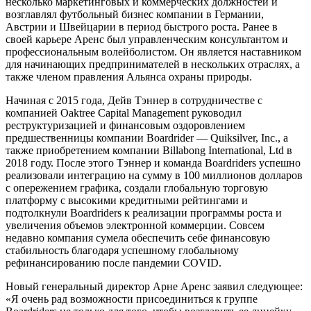
несколько маркетинговых и коммерческих должностей и
возглавлял футбольный бизнес компании в Германии,
Австрии и Швейцарии в период быстрого роста. Ранее в
своей карьере Аренс был управленческим консультантом и
профессиональным волейболистом. Он является наставником
для начинающих предпринимателей в нескольких отраслях, а
также членом правления Альянса охраны природы.
Начиная с 2015 года, Дейв Тэннер в сотрудничестве с
компанией Oaktree Capital Management руководил
реструктуризацией и финансовым оздоровлением
предшественницы компании Boardrider — Quiksilver, Inc., а
также приобретением компании Billabong International, Ltd в
2018 году. После этого Тэннер и команда Boardriders успешно
реализовали интеграцию на сумму в 100 миллионов долларов
с опережением графика, создали глобальную торговую
платформу с высокими кредитными рейтингами и
подтолкнули Boardriders к реализации программы роста и
увеличения объемов электронной коммерции. Совсем
недавно компания сумела обеспечить себе финансовую
стабильность благодаря успешному глобальному
рефинансированию после пандемии COVID.
Новый генеральный директор Арне Аренс заявил следующее:
«Я очень рад возможности присоединиться к группе