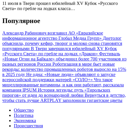
11 июля в Твери прошел юбилейный XV Кубок «Русского
Света» по гребле на лодках класса…
Популярное
Александр Рабинович возглавил АО «Евразийское
информационное агентство Глобал Медиа Групп»
Диетолог
объяснила, почему кефир, творог и молоко снова становятся
популярными
В Твери завершился юбилейный XV Кубок
«Русского Света» по гребле на лодках «Дракон»
Фестиваль
«Новые Огни на Байкале» объединил более 700 участников из
разных регионов России
Роботизация в мире бьет новые
рекорды: количество промышленных роботов выросло на 15%
в 2025 году
Не одна: «Новые люди» объявляют о запуске
всероссийской поддержки матерей «СОЛО+»
Что такое
мицеллированные витамины, и как они работают, рассказала
компания IPSUM
История легенды: путь «Тирольских
пирогов» от идеи до всенародной любви
Вернуться в детство,
чтобы стать лучше
ARTPLAY заполонили гигантские цветы
Общество
Политика
Экономика
Происшествия