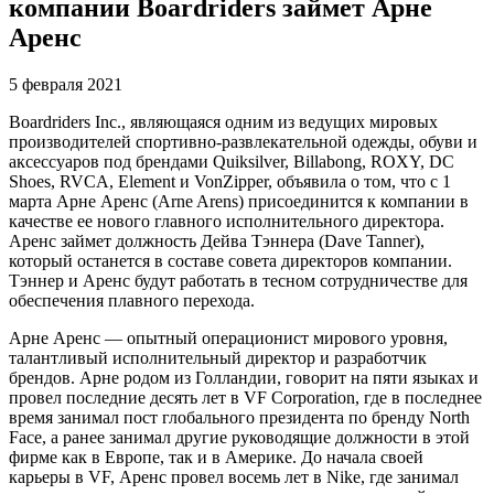
компании Boardriders займет Арне
Аренс
5 февраля 2021
Boardriders Inc., являющаяся одним из ведущих мировых
производителей спортивно-развлекательной одежды, обуви и
аксессуаров под брендами Quiksilver, Billabong, ROXY, DC
Shoes, RVCA, Element и VonZipper, объявила о том, что с 1
марта Арне Аренс (Arne Arens) присоединится к компании в
качестве ее нового главного исполнительного директора.
Аренс займет должность Дейва Тэннера (Dave Tanner),
который останется в составе совета директоров компании.
Тэннер и Аренс будут работать в тесном сотрудничестве для
обеспечения плавного перехода.
Арне Аренс — опытный операционист мирового уровня,
талантливый исполнительный директор и разработчик
брендов. Арне родом из Голландии, говорит на пяти языках и
провел последние десять лет в VF Corporation, где в последнее
время занимал пост глобального президента по бренду North
Face, а ранее занимал другие руководящие должности в этой
фирме как в Европе, так и в Америке. До начала своей
карьеры в VF, Аренс провел восемь лет в Nike, где занимал