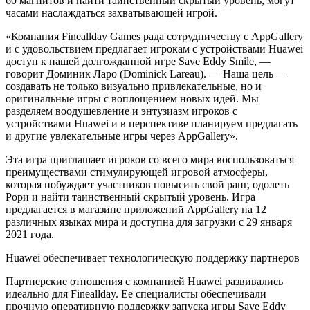
60 магнитов и найти таинственный скрытый уровень, могут
часами наслаждаться захватывающей игрой.
«Компания Fineallday Games рада сотрудничеству с AppGallery
и с удовольствием предлагает игрокам с устройствами Huawei
доступ к нашей долгожданной игре Save Eddy Smile, —
говорит Доминик Ларо (Dominick Lareau). — Наша цель —
создавать не только визуально привлекательные, но и
оригинальные игры с воплощением новых идей. Мы
разделяем воодушевление и энтузиазм игроков с
устройствами Huawei и в перспективе планируем предлагать
и другие увлекательные игры через AppGallery».
Эта игра приглашает игроков со всего мира воспользоваться
преимуществами стимулирующей игровой атмосферы,
которая побуждает участников повысить свой ранг, одолеть
Рори и найти таинственный скрытый уровень. Игра
предлагается в магазине приложений AppGallery на 12
различных языках мира и доступна для загрузки с 29 января
2021 года.
Huawei обеспечивает технологическую поддержку партнеров
Партнерские отношения с компанией Huawei развивались
идеально для Fineallday. Ее специалисты обеспечивали
прочную оперативную поддержку запуска игры Save Eddy