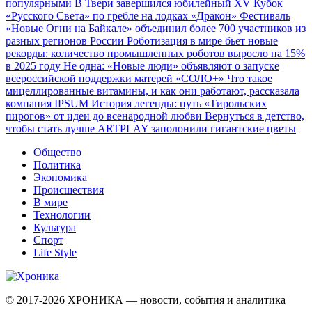
популярными
В Твери завершился юбилейный XV Кубок
«Русского Света» по гребле на лодках «Дракон»
Фестиваль
«Новые Огни на Байкале» объединил более 700 участников из
разных регионов России
Роботизация в мире бьет новые
рекорды: количество промышленных роботов выросло на 15%
в 2025 году
Не одна: «Новые люди» объявляют о запуске
всероссийской поддержки матерей «СОЛО+»
Что такое
мицеллированные витамины, и как они работают, рассказала
компания IPSUM
История легенды: путь «Тирольских
пирогов» от идеи до всенародной любви
Вернуться в детство,
чтобы стать лучше
ARTPLAY заполонили гигантские цветы
Общество
Политика
Экономика
Происшествия
В мире
Технологии
Культура
Спорт
Life Style
© 2017-2026
ХРОНИКА — новости, события и аналитика