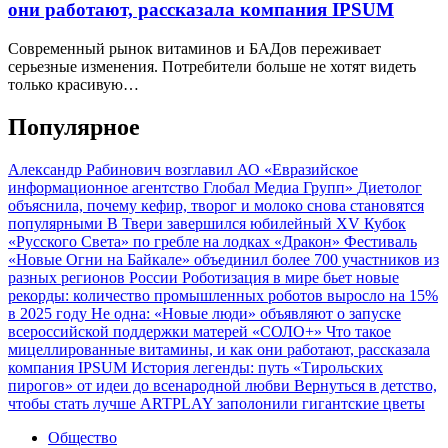
они работают, рассказала компания IPSUM
Современный рынок витаминов и БАДов переживает
серьезные изменения. Потребители больше не хотят видеть
только красивую…
Популярное
Александр Рабинович возглавил АО «Евразийское
информационное агентство Глобал Медиа Групп»
Диетолог
объяснила, почему кефир, творог и молоко снова становятся
популярными
В Твери завершился юбилейный XV Кубок
«Русского Света» по гребле на лодках «Дракон»
Фестиваль
«Новые Огни на Байкале» объединил более 700 участников из
разных регионов России
Роботизация в мире бьет новые
рекорды: количество промышленных роботов выросло на 15%
в 2025 году
Не одна: «Новые люди» объявляют о запуске
всероссийской поддержки матерей «СОЛО+»
Что такое
мицеллированные витамины, и как они работают, рассказала
компания IPSUM
История легенды: путь «Тирольских
пирогов» от идеи до всенародной любви
Вернуться в детство,
чтобы стать лучше
ARTPLAY заполонили гигантские цветы
Общество