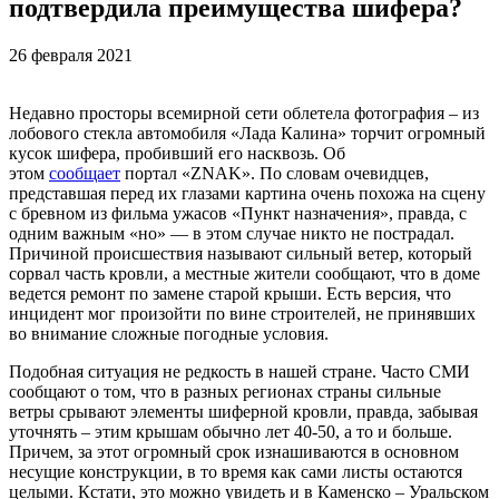
подтвердила преимущества шифера?
26 февраля 2021
Недавно просторы всемирной сети облетела фотография – из
лобового стекла автомобиля «Лада Калина» торчит огромный
кусок шифера, пробивший его насквозь. Об
этом
сообщает
портал «ZNAK». По словам очевидцев,
представшая перед их глазами картина очень похожа на сцену
с бревном из фильма ужасов «Пункт назначения», правда, с
одним важным «но» — в этом случае никто не пострадал.
Причиной происшествия называют сильный ветер, который
сорвал часть кровли, а местные жители сообщают, что в доме
ведется ремонт по замене старой крыши. Есть версия, что
инцидент мог произойти по вине строителей, не принявших
во внимание сложные погодные условия.
Подобная ситуация не редкость в нашей стране. Часто СМИ
сообщают о том, что в разных регионах страны сильные
ветры срывают элементы шиферной кровли, правда, забывая
уточнять – этим крышам обычно лет 40-50, а то и больше.
Причем, за этот огромный срок изнашиваются в основном
несущие конструкции, в то время как сами листы остаются
целыми. Кстати, это можно увидеть и в Каменско – Уральском