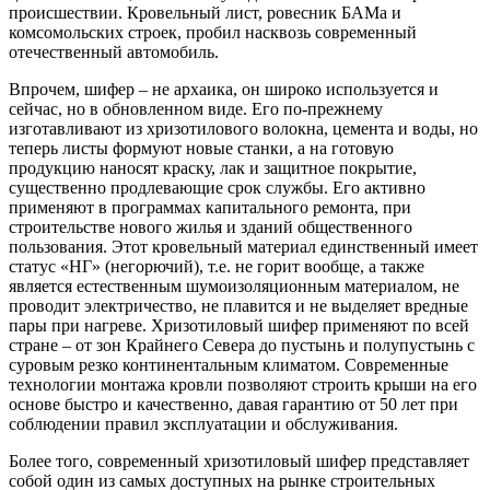
происшествии. Кровельный лист, ровесник БАМа и
комсомольских строек, пробил насквозь современный
отечественный автомобиль.
Впрочем, шифер – не архаика, он широко используется и
сейчас, но в обновленном виде. Его по-прежнему
изготавливают из хризотилового волокна, цемента и воды, но
теперь листы формуют новые станки, а на готовую
продукцию наносят краску, лак и защитное покрытие,
существенно продлевающие срок службы. Его активно
применяют в программах капитального ремонта, при
строительстве нового жилья и зданий общественного
пользования. Этот кровельный материал единственный имеет
статус «НГ» (негорючий), т.е. не горит вообще, а также
является естественным шумоизоляционным материалом, не
проводит электричество, не плавится и не выделяет вредные
пары при нагреве. Хризотиловый шифер применяют по всей
стране – от зон Крайнего Севера до пустынь и полупустынь с
суровым резко континентальным климатом. Современные
технологии монтажа кровли позволяют строить крыши на его
основе быстро и качественно, давая гарантию от 50 лет при
соблюдении правил эксплуатации и обслуживания.
Более того, современный хризотиловый шифер представляет
собой один из самых доступных на рынке строительных