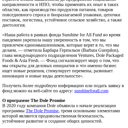
направленности и НПО, чтобы применять их опыт в таких
областях, как производство продуктов питания, товаров
повседневного спроса и биоразлагаемой упаковки, цепочки
поставок, логистика, устойчивое сельское хозяйство, а также
диетология.
«Наша работа в рамках фонда Sunshine for All Fund во время
пандемии укрепила нашу уверенность в том, что мы
привлечем единомышленников, которые верят в то, что мы
делаем, — отметила Барбара Герпильон (Barbara Guerpilon),
глава международного подразделения Ventures, Dole Packaged
Foods & Asia Fresh. — Фонд сигнализирует миру о том, что
мы открыты для деловых инициатив и что именно бизнес
ищет новые решения, стимулирует перемены, развивает
инновации и новые виды деятельности».
Получить более подробную информацию или подать заявку в
фонд можно на веб-сайте по адресу:
sunshineforall.com
О программе The Dole Promise
В 2020 году компания Dole объявила о начале реализации
программы
The Dole Promise
, тремя основными элементами
которой являются продовольственная безопасность,
устойчивое развитие и создание общих ценностей.