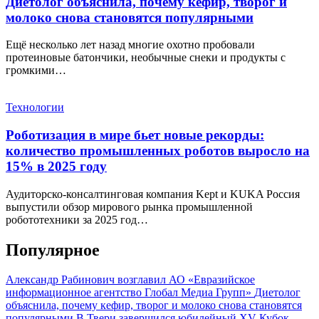
Диетолог объяснила, почему кефир, творог и
молоко снова становятся популярными
Ещё несколько лет назад многие охотно пробовали
протеиновые батончики, необычные снеки и продукты с
громкими…
Технологии
Роботизация в мире бьет новые рекорды:
количество промышленных роботов выросло на
15% в 2025 году
Аудиторско-консалтинговая компания Kept и KUKA Россия
выпустили обзор мирового рынка промышленной
робототехники за 2025 год…
Популярное
Александр Рабинович возглавил АО «Евразийское
информационное агентство Глобал Медиа Групп»
Диетолог
объяснила, почему кефир, творог и молоко снова становятся
популярными
В Твери завершился юбилейный XV Кубок