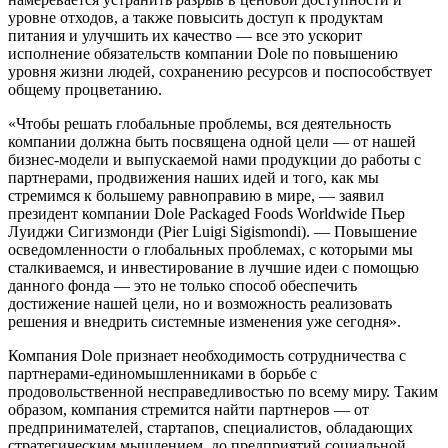
уровне отходов, а также повысить доступ к продуктам
питания и улучшить их качество — все это ускорит
исполнение обязательств компании Dole по повышению
уровня жизни людей, сохранению ресурсов и поспособствует
общему процветанию.
«Чтобы решать глобальные проблемы, вся деятельность
компании должна быть посвящена одной цели — от нашей
бизнес-модели и выпускаемой нами продукции до работы с
партнерами, продвижения наших идей и того, как мы
стремимся к большему равноправию в мире, — заявил
президент компании Dole Packaged Foods Worldwide Пьер
Луиджи Сигизмонди (Pier Luigi Sigismondi). — Повышение
осведомленности о глобальных проблемах, с которыми мы
сталкиваемся, и инвестирование в лучшие идеи с помощью
данного фонда — это не только способ обеспечить
достижение нашей цели, но и возможность реализовать
решения и внедрить системные изменения уже сегодня».
Компания Dole признает необходимость сотрудничества с
партнерами-единомышленниками в борьбе с
продовольственной несправедливостью по всему миру. Таким
образом, компания стремится найти партнеров — от
предпринимателей, стартапов, специалистов, обладающих
стратегическим мышлением, до предприятий социальной