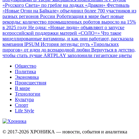
«Русского Света» по гребле на лодках «Дракон»
Фестиваль
«Новые Огни на Байкале» объединил более 700 участников из
разных регионов России
Роботизация в мире бьет новые
рекорды: количество промышленных роботов выросло на 15%
в 2025 году
Не одна: «Новые люди» объявляют о запуске
всероссийской поддержки матерей «СОЛО+»
Что такое
мицеллированные витамины, и как они работают, рассказала
компания IPSUM
История легенды: путь «Тирольских
пирогов» от идеи до всенародной любви
Вернуться в детство,
чтобы стать лучше
ARTPLAY заполонили гигантские цветы
Общество
Политика
Экономика
Происшествия
В мире
Технологии
Культура
Спорт
Life Style
© 2017-2026
ХРОНИКА — новости, события и аналитика