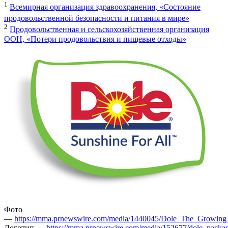
1
Всемирная организация здравоохранения, «Состояние
продовольственной безопасности и питания в мире»
2
Продовольственная и сельскохозяйственная организация
ООН, «Потери продовольствия и пищевые отходы»
Фото
—
https://mma.prnewswire.com/media/1440045/Dole_The_Growing_
Логотип —
https://mma.prnewswire.com/media/152677/dole_packa