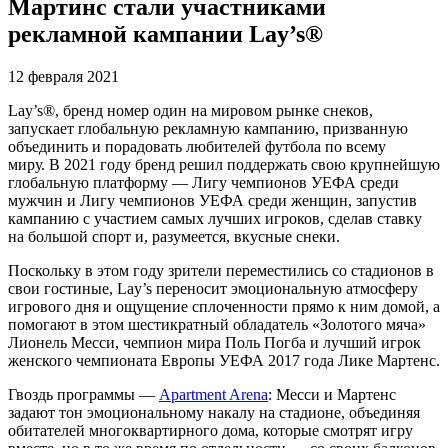
Мартинс стали участниками
рекламной кампании Lay’s®
12 февраля 2021
Lay’s®, бренд номер один на мировом рынке снеков,
запускает глобальную рекламную кампанию, призванную
объединить и порадовать любителей футбола по всему
миру. В 2021 году бренд решил поддержать свою крупнейшую
глобальную платформу — Лигу чемпионов УЕФА среди
мужчин и Лигу чемпионов УЕФА среди женщин, запустив
кампанию с участием самых лучших игроков, сделав ставку
на большой спорт и, разумеется, вкусные снеки.
Поскольку в этом году зрители переместились со стадионов в
свои гостиные, Lay’s переносит эмоциональную атмосферу
игрового дня и ощущение сплоченности прямо к ним домой, а
помогают в этом шестикратный обладатель «Золотого мяча»
Лионель Месси, чемпион мира Поль Погба и лучший игрок
женского чемпионата Европы УЕФА 2017 года Лике Мартенс.
Гвоздь программы —
Apartment Arena
: Месси и Мартенс
задают тон эмоциональному накалу на стадионе, объединяя
обитателей многоквартирного дома, которые смотрят игру