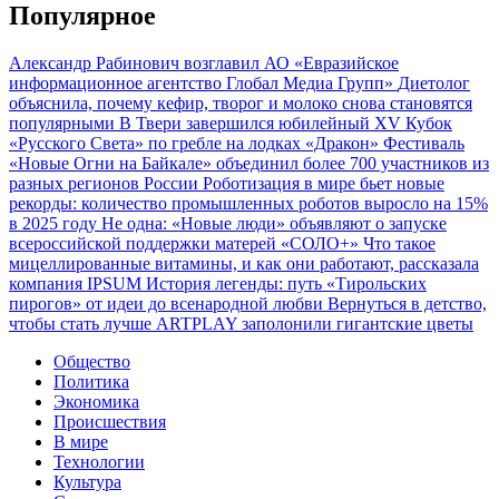
Популярное
Александр Рабинович возглавил АО «Евразийское
информационное агентство Глобал Медиа Групп»
Диетолог
объяснила, почему кефир, творог и молоко снова становятся
популярными
В Твери завершился юбилейный XV Кубок
«Русского Света» по гребле на лодках «Дракон»
Фестиваль
«Новые Огни на Байкале» объединил более 700 участников из
разных регионов России
Роботизация в мире бьет новые
рекорды: количество промышленных роботов выросло на 15%
в 2025 году
Не одна: «Новые люди» объявляют о запуске
всероссийской поддержки матерей «СОЛО+»
Что такое
мицеллированные витамины, и как они работают, рассказала
компания IPSUM
История легенды: путь «Тирольских
пирогов» от идеи до всенародной любви
Вернуться в детство,
чтобы стать лучше
ARTPLAY заполонили гигантские цветы
Общество
Политика
Экономика
Происшествия
В мире
Технологии
Культура