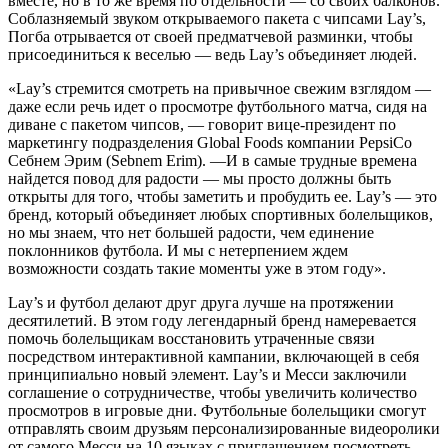
вместе, но в то же время по отдельности — со своих балконов.
Соблазняемый звуком открываемого пакета с чипсами Lay’s,
Погба отрывается от своей предматчевой разминки, чтобы
присоединиться к веселью — ведь Lay’s объединяет людей.
«Lay’s стремится смотреть на привычное свежим взглядом —
даже если речь идет о просмотре футбольного матча, сидя на
диване с пакетом чипсов, — говорит вице-президент по
маркетингу подразделения Global Foods компании PepsiCo
Себнем Эрим (Sebnem Erim). —И в самые трудные времена
найдется повод для радости — мы просто должны быть
открыты для того, чтобы заметить и пробудить ее. Lay’s — это
бренд, который объединяет любых спортивных болельщиков,
но мы знаем, что нет большей радости, чем единение
поклонников футбола. И мы с нетерпением ждем
возможности создать такие моменты уже в этом году».
Lay’s и футбол делают друг друга лучше на протяжении
десятилетий. В этом году легендарный бренд намеревается
помочь болельщикам восстановить утраченные связи
посредством интерактивной кампании, включающей в себя
принципиально новый элемент. Lay’s и Месси заключили
соглашение о сотрудничестве, чтобы увеличить количество
просмотров в игровые дни. Футбольные болельщики смогут
отправлять своим друзьям персонализированные видеоролики
от самого Месси на 10 языках с приглашением посмотреть