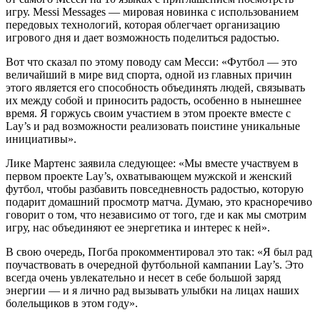
игру. Messi Messages — мировая новинка с использованием
передовых технологий, которая облегчает организацию
игрового дня и дает возможность поделиться радостью.
Вот что сказал по этому поводу сам Месси: «Футбол — это
величайший в мире вид спорта, одной из главных причин
этого является его способность объединять людей, связывать
их между собой и приносить радость, особенно в нынешнее
время. Я горжусь своим участием в этом проекте вместе с
Lay’s и рад возможности реализовать поистине уникальные
инициативы».
Лике Мартенс заявила следующее: «Мы вместе участвуем в
первом проекте Lay’s, охватывающем мужской и женский
футбол, чтобы разбавить повседневность радостью, которую
подарит домашний просмотр матча. Думаю, это красноречиво
говорит о том, что независимо от того, где и как мы смотрим
игру, нас объединяют ее энергетика и интерес к ней».
В свою очередь, Погба прокомментировал это так: «Я был рад
поучаствовать в очередной футбольной кампании Lay’s. Это
всегда очень увлекательно и несет в себе большой заряд
энергии — и я лично рад вызывать улыбки на лицах наших
болельщиков в этом году».