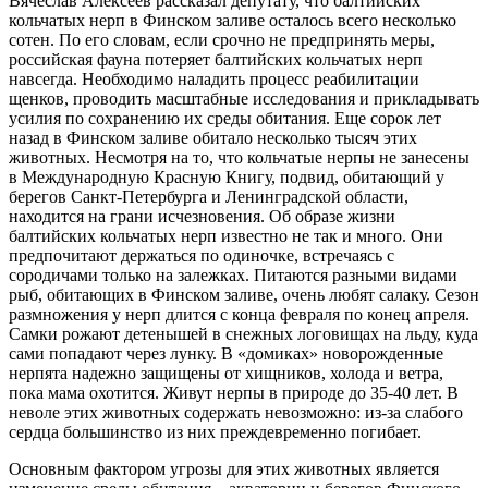
Вячеслав Алексеев рассказал депутату, что балтийских
кольчатых нерп в Финском заливе осталось всего несколько
сотен. По его словам, если срочно не предпринять меры,
российская фауна потеряет балтийских кольчатых нерп
навсегда. Необходимо наладить процесс реабилитации
щенков, проводить масштабные исследования и прикладывать
усилия по сохранению их среды обитания.
Еще сорок лет
назад в Финском заливе обитало несколько тысяч этих
животных. Несмотря на то, что кольчатые нерпы не занесены
в Международную Красную Книгу, подвид, обитающий у
берегов Санкт-Петербурга и Ленинградской области,
находится на грани исчезновения. Об образе жизни
балтийских кольчатых нерп известно не так и много. Они
предпочитают держаться по одиночке, встречаясь с
сородичами только на залежках. Питаются разными видами
рыб, обитающих в Финском заливе, очень любят салаку. Сезон
размножения у нерп длится с конца февраля по конец апреля.
Самки рожают детенышей в снежных логовищах на льду, куда
сами попадают через лунку. В «домиках» новорожденные
нерпята надежно защищены от хищников, холода и ветра,
пока мама охотится. Живут нерпы в природе до 35-40 лет. В
неволе этих животных содержать невозможно: из-за слабого
сердца большинство из них преждевременно погибает.
Основным фактором угрозы для этих животных является