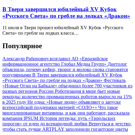
В Твери завершился юбилейный XV Кубок
«Русского Света» по гребле на лодках «Дракон»
11 июля в Твери прошел юбилейный XV Кубок «Русского
Света» по гребле на лодках класса…
Популярное
Александр Рабинович возглавил АО «Евразийское
информационное агентство Глобал Медиа Групп»
Диетолог
объяснила, почему кефир, творог и молоко снова становятся
популярными
В Твери завершился юбилейный XV Кубок
«Русского Света» по гребле на лодках «Дракон»
Фестиваль
«Новые Огни на Байкале» объединил более 700 участников из
разных регионов России
Роботизация в мире бьет новые
рекорды: количество промышленных роботов выросло на 15%
в 2025 году
Не одна: «Новые люди» объявляют о запуске
всероссийской поддержки матерей «СОЛО+»
Что такое
мицеллированные витамины, и как они работают, рассказала
компания IPSUM
История легенды: путь «Тирольских
пирогов» от идеи до всенародной любви
Вернуться в детство,
чтобы стать лучше
ARTPLAY заполонили гигантские цветы