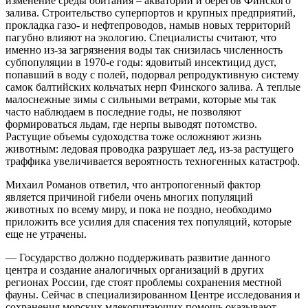
изменение среды обитания – акватории и берегов Финского
залива. Строительство суперпортов и крупных предприятий,
прокладка газо- и нефтепроводов, намыв новых территорий
пагубно влияют на экологию. Специалисты считают, что
именно из-за загрязнения воды так снизилась численность
субпопуляции в 1970-е годы: ядовитый инсектицид дуст,
попавший в воду с полей, подорвал репродуктивную систему
самок балтийских кольчатых нерп Финского залива. А теплые
малоснежные зимы с сильными ветрами, которые мы так
часто наблюдаем в последние годы, не позволяют
формироваться льдам, где нерпы выводят потомство.
Растущие объемы судоходства тоже осложняют жизнь
животным: ледовая проводка разрушает лед, из-за растущего
траффика увеличивается вероятность техногенных катастроф.
Михаил Романов ответил, что антропогенный фактор
является причиной гибели очень многих популяций
животных по всему миру, и пока не поздно, необходимо
приложить все усилия для спасения тех популяций, которые
еще не утрачены.
— Государство должно поддерживать развитие данного
центра и создание аналогичных организаций в других
регионах России, где стоят проблемы сохранения местной
фауны. Сейчас в специализированном Центре исследования и
сохранения морских млекопитающих помощь оказывают