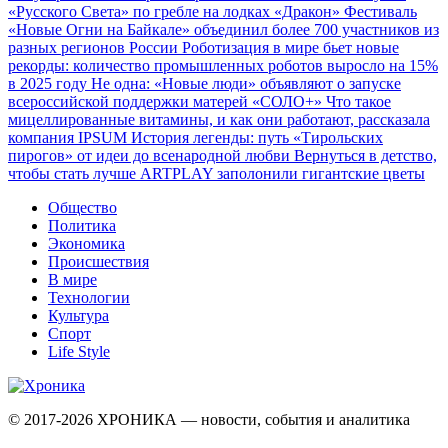
«Русского Света» по гребле на лодках «Дракон»
Фестиваль
«Новые Огни на Байкале» объединил более 700 участников из
разных регионов России
Роботизация в мире бьет новые
рекорды: количество промышленных роботов выросло на 15%
в 2025 году
Не одна: «Новые люди» объявляют о запуске
всероссийской поддержки матерей «СОЛО+»
Что такое
мицеллированные витамины, и как они работают, рассказала
компания IPSUM
История легенды: путь «Тирольских
пирогов» от идеи до всенародной любви
Вернуться в детство,
чтобы стать лучше
ARTPLAY заполонили гигантские цветы
Общество
Политика
Экономика
Происшествия
В мире
Технологии
Культура
Спорт
Life Style
© 2017-2026
ХРОНИКА — новости, события и аналитика