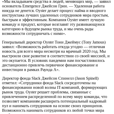
«Мы вкладываем средства в людей, меняющих мир, — заявил
основатель Emergence Джейсон Грин. — Удаленная работа
никуда не денется. Oyster делает процесс найма и вводного
инструктажа лучших удаленных сотрудников мира простым,
быстрым и эффективным. Компания Oyster имеет лучшую
команду и продукт, которые возглавят эту развивающуюся
категорию в будущем рынка труда, и мы очень рады
возможности сотрудничать с ними».
Генеральный директор Oyster Тони Джеймус (Tony Jamous)
заявил: «Возможность работать откуда угодно — отличная
новость для всего мира несмотря на мрачный 2020 год. Мы
выстроили свое развитие в соответствии со своей миссией, и
это окупается. В условиях пандемии нам посчастливилось
дистанционно привлечь первичное финансирование и
инвестиции в рамках Раунда А».
Директор фонда Slack Джейсон Спинелл (Jason Spinell)
отметил: «Сотрудники фонда Slack сосредоточены на
финансировании новой волны IT-компаний, формирующих
рынок труда. Oyster решает проблемы, связанные с
привлечением распределенной по всему миру команды, что
позволяет компаниям расширить потенциальный кадровый
пул и нанимать сотрудников на основе своих принципов.
Возможность нанимать сотрудников из любой точки мира