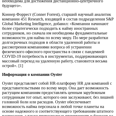
необходима для достижения дистанционно-центричного
будущего».
Коннер Форрест (Conner Forrest), старший научный аналитик
компании 451 Research, входящей в состав подразделения S&P
Global Marketing Intelligence, добавил: «Компании начинают
более стратегически подходить к найму иностранных
сотрудников, но сначала им необходимы фундаментальные
возможности для найма по всему миру. По мере разработки
долгосрочных подходов в области удаленной работы и
рассмотрения компаниями вопроса об устранении
физического офисного пространства в связи с пандемией
COVID-19 потребность в инструментах, поддерживающих
массовый переход на удаленную работу, становится весьма
острой». [1]
Информация о компании Oyster
Oyster представляет собой HR-платформу HR для компаний с
представительствами по всему миру. Она дает возможность
растущим компаниям предоставлять ценным зарубежным
сотрудникам тот опыт, которого они заслуживают, без лишней
головной боли или расходов. Oyster обеспечивает
возможность найма персонала в любой точке планеты на
основе надежного и соответствующего требованиям штатного
расписания, а также превосходных преимуществ и бонусов на