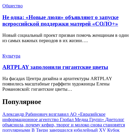
Общество
Не одна: «Новые люди» объявляют о запуске
всероссийской поддержки матерей «СОЛО+»
Новый социальный проект призван помочь женщинам в один
из самых важных периодов в их жизни….
Культура
ARTPLAY заполонили гигантские цветы
На фасадах Центра дизайна и архитектуры ARTPLAY
появились масштабные граффити художницы Елены
Романовской: гигантские цветы…
Популярное
Александр Рабинович возглавил АО «Евразийское
информационное агентство Глобал Медиа Групп»
Диетолог
объяснила, почему кефир, творог и молоко снова становятся
популярными
В Твери завершился юбилейный XV Кубок