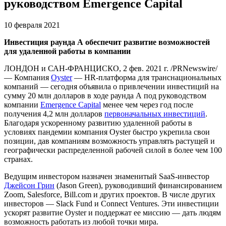
руководством Emergence Capital
10 февраля 2021
Инвестиция раунда А обеспечит развитие возможностей
для удаленной работы в компании
ЛОНДОН и САН-ФРАНЦИСКО, 2 фев. 2021 г. /PRNewswire/
— Компания
Oyster
— HR-платформа для транснациональных
компаний — сегодня объявила о привлечении инвестиций на
сумму 20 млн долларов в ходе раунда А под руководством
компании
Emergence Capital
менее чем через год после
получения 4,2 млн долларов
первоначальных инвестиций
.
Благодаря ускоренному развитию удаленной работы в
условиях пандемии компания Oyster быстро укрепила свои
позиции, дав компаниям возможность управлять растущей и
географически распределенной рабочей силой в более чем 100
странах.
Ведущим инвестором назначен знаменитый SaaS-инвестор
Джейсон Грин
(Jason Green), руководивший финансированием
Zoom, Salesforce, Bill.com и других проектов. В числе других
инвесторов — Slack Fund и Connect Ventures. Эти инвестиции
ускорят развитие Oyster и поддержат ее миссию — дать людям
возможность работать из любой точки мира.