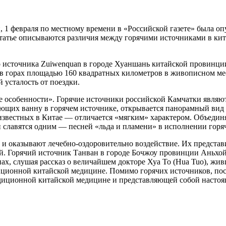
1 февраля по местному времени в «Российской газете» была опу
статье описываются различия между горячими источниками в кит
о источника Zuiwenquan в городе Хуаншань китайской провинци
в горах площадью 160 квадратных километров в живописном мес
 усталость от поездки.
е особенности». Горячие источники российской Камчатки являют
ющих ванну в горячем источнике, открывается панорамный вид 
известных в Китае — отличается «мягким» характером. Объединя
 славятся одним — песней «льда и пламени» в исполнении горя
о и оказывают лечебно-оздоровительно воздействие. Их предста
й. Горячий источник Танван в городе Бочжоу провинции Аньхо
ах, слушая рассказ о величайшем докторе Хуа То (Hua Tuo), жи
диционной китайской медицине. Помимо горячих источников, пос
диционной китайской медицине и представляющей собой настоящ