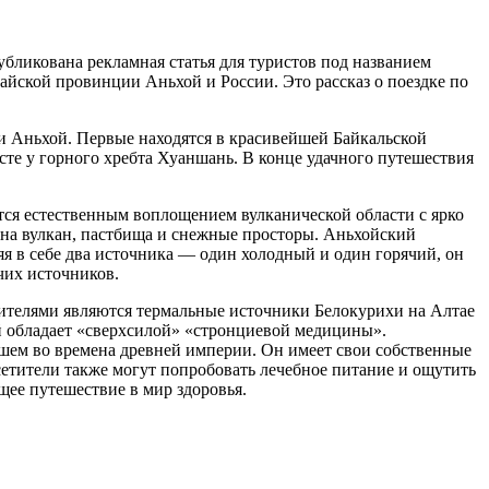
бликована рекламная статья для туристов под названием
айской провинции Аньхой и России. Это рассказ о поездке по
и Аньхой. Первые находятся в красивейшей Байкальской
те у горного хребта Хуаншань. В конце удачного путешествия
ся естественным воплощением вулканической области с ярко
на вулкан, пастбища и снежные просторы. Аньхойский
я в себе два источника — один холодный и один горячий, он
чих источников.
вителями являются термальные источники Белокурихи на Алтае
й обладает «сверхсилой» «стронциевой медицины».
вшем во времена древней империи. Он имеет свои собственные
етители также могут попробовать лечебное питание и ощутить
ее путешествие в мир здоровья.