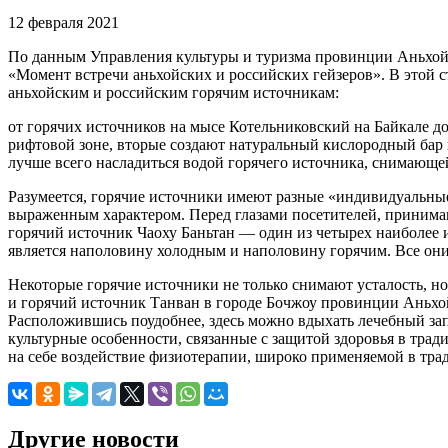
12 февраля 2021
По данным Управления культуры и туризма провинции Аньхой, 
«Момент встречи аньхойских и российских гейзеров». В этой 
аньхойским и российским горячим источникам:
от горячих источников на мысе Котельниковский на Байкале д
рифтовой зоне, вторые создают натуральный кислородный бар 
лучше всего насладиться водой горячего источника, снимающей
Разумеется, горячие источники имеют разные «индивидуальны
выраженным характером. Перед глазами посетителей, принима
горячий источник Чаоху Баньтан — один из четырех наиболее 
является наполовину холодным и наполовину горячим. Все они
Некоторые горячие источники не только снимают усталость, н
и горячий источник Танван в городе Бочжоу провинции Аньхо
Расположившись поудобнее, здесь можно вдыхать лечебный зап
культурные особенности, связанные с защитой здоровья в тра
на себе воздействие физиотерапии, широко применяемой в тра
Другие новости