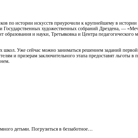
ов по истории искусств приурочили к крупнейшему в истории
тии Государственных художественных собраний Дрездена, — «Меч
т образования и науки, Третьяковка и Центра педагогическог
 школ. Уже сейчас можно заниматься решением заданий первой ча
елям и призерам заключительного этапа предоставят льготы в п
нем.
немного детьми. Погрузиться в беззаботное…