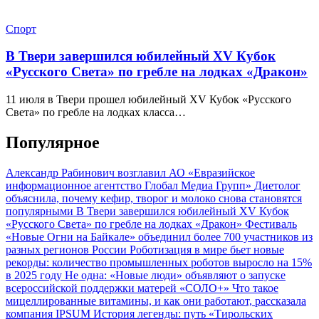
Спорт
В Твери завершился юбилейный XV Кубок
«Русского Света» по гребле на лодках «Дракон»
11 июля в Твери прошел юбилейный XV Кубок «Русского
Света» по гребле на лодках класса…
Популярное
Александр Рабинович возглавил АО «Евразийское
информационное агентство Глобал Медиа Групп»
Диетолог
объяснила, почему кефир, творог и молоко снова становятся
популярными
В Твери завершился юбилейный XV Кубок
«Русского Света» по гребле на лодках «Дракон»
Фестиваль
«Новые Огни на Байкале» объединил более 700 участников из
разных регионов России
Роботизация в мире бьет новые
рекорды: количество промышленных роботов выросло на 15%
в 2025 году
Не одна: «Новые люди» объявляют о запуске
всероссийской поддержки матерей «СОЛО+»
Что такое
мицеллированные витамины, и как они работают, рассказала
компания IPSUM
История легенды: путь «Тирольских