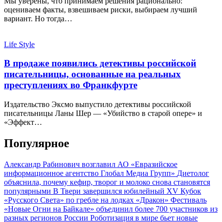
Мы уверены, что принимаем решения рационально:
оцениваем факты, взвешиваем риски, выбираем лучший
вариант. Но тогда…
Life Style
В продаже появились детективы российской
писательницы, основанные на реальных
преступлениях во Франкфурте
Издательство Эксмо выпустило детективы российской
писательницы Ланы Шер — «Убийство в старой опере» и
«Эффект…
Популярное
Александр Рабинович возглавил АО «Евразийское
информационное агентство Глобал Медиа Групп»
Диетолог
объяснила, почему кефир, творог и молоко снова становятся
популярными
В Твери завершился юбилейный XV Кубок
«Русского Света» по гребле на лодках «Дракон»
Фестиваль
«Новые Огни на Байкале» объединил более 700 участников из
разных регионов России
Роботизация в мире бьет новые