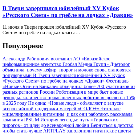
В Твери завершился юбилейный XV Кубок
«Русского Света» по гребле на лодках «Дракон»
11 июля в Твери прошел юбилейный XV Кубок «Русского
Света» по гребле на лодках класса…
Популярное
Александр Рабинович возглавил АО «Евразийское
информационное агентство Глобал Медиа Групп»
Диетолог
объяснила, почему кефир, творог и молоко снова становятся
популярными
В Твери завершился юбилейный XV Кубок
«Русского Света» по гребле на лодках «Дракон»
Фестиваль
«Новые Огни на Байкале» объединил более 700 участников из
разных регионов России
Роботизация в мире бьет новые
рекорды: количество промышленных роботов выросло на 15%
в 2025 году
Не одна: «Новые люди» объявляют о запуске
всероссийской поддержки матерей «СОЛО+»
Что такое
мицеллированные витамины, и как они работают, рассказала
компания IPSUM
История легенды: путь «Тирольских
пирогов» от идеи до всенародной любви
Вернуться в детство,
чтобы стать лучше
ARTPLAY заполонили гигантские цветы