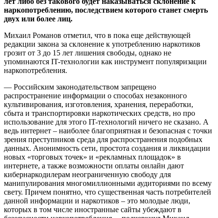
лет либо без такового будет наказываться склонение к
наркопотреблению, последствием которого станет смерть
двух или более лиц.
Михаил Романов отметил, что в пока еще действующей
редакции закона за склонение к употреблению наркотиков
грозит от 3 до 15 лет лишения свободы, однако не
упоминаются IT-технологии как инструмент популяризации
наркопотребления.
— Российским законодательством запрещено
распространение информации о способах незаконного
культивирования, изготовления, хранения, переработки,
сбыта и транспортировки наркотических средств, но про
использование для этого IT-технологий ничего не сказано. А
ведь интернет – наиболее благоприятная и безопасная с точки
зрения преступников среда для распространения подобных
данных. Анонимность сети, простота создания и ликвидации
новых «торговых точек» и «рекламных площадок» в
интернете, а также возможности оплаты онлайн дают
кибернаркодилерам неограниченную свободу для
манипулирования многомиллионными аудиториями по всему
свету. Причем понятно, что существенная часть потребителей
данной информации и наркотиков – это молодые люди,
которых в том числе иностранные сайты убеждают в