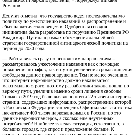
безопасности наркопотребления, – подчеркнул Михаил
Романов.
Депутат отметил, что государство ведет последовательную
политику по ужесточению наказаний за распространение и
сбыт наркотических веществ. Одобренная сегодня
инициатива была разработана по поручению Президента РФ
Владимира Путина в рамках обсуждения дальнейшей
стратегии государственной антинаркотической политики на
период до 2030 года.
— Работа велась сразу по нескольким направлениям –
рассматривалось ужесточение наказания как с помощью
повышения штрафов, так и путем увеличения сроков лишения
свободы за данное правонарушение. Тем не менее очевидно,
что интернет-наркодилерство должно наказываться
максимально строго, поэтому разработчики закона пошли по
верному пути, увеличив именно сроки лишения свободы.
Только за 2019 год было выявлено почти 22 тысячи интернет-
страниц, содержащих информацию, распространение которой
в Российской Федерации запрещено. Официальная статистика
насчитывает 400 тысяч наркозависимых в России, но это
данные наркодиспансеров, а сколько еще неучтенных
потребителей? Наиболее тяжелая ситуация, естественно, в
больших городах, где спрос и предложение больше. К
счастью, пандемия здесь сыграла свою положительную роль,