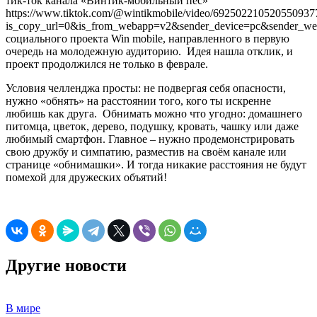
тик-ток канала «Винтик-мобильный пёс»
https://www.tiktok.com/@wintikmobile/video/692502210520550937
is_copy_url=0&is_from_webapp=v2&sender_device=pc&sender_w
социального проекта Win mobile, направленного в первую
очередь на молодежную аудиторию. Идея нашла отклик, и
проект продолжился не только в феврале.
Условия челленджа просты: не подвергая себя опасности,
нужно «обнять» на расстоянии того, кого ты искренне
любишь как друга. Обнимать можно что угодно: домашнего
питомца, цветок, дерево, подушку, кровать, чашку или даже
любимый смартфон. Главное – нужно продемонстрировать
свою дружбу и симпатию, разместив на своём канале или
странице «обнимашки». И тогда никакие расстояния не будут
помехой для дружеских объятий!
Другие новости
В мире