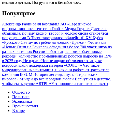
немного детьми. Погрузиться в беззаботное…
Популярное
Александр Рабинович возглавил АО «Евразийское
информационное агентство Глобал Медиа Групп»
Диетолог
объяснила, почему кефир, творог и молоко снова становятся
популярными
В Твери завершился юбилейный XV Кубок
«Русского Света» по гребле на лодках «Дракон»
Фестиваль
«Новые Огни на Байкале» объединил более 700 участников из
разных регионов России
Роботизация в мире бьет новые
рекорды: количество промышленных роботов выросло на 15%
в 2025 году
Не одна: «Новые люди» объявляют о запуске
всероссийской поддержки матерей «СОЛО+»
Что такое
мицеллированные витамины, и как они работают, рассказала
компания IPSUM
История легенды: путь «Тирольских
пирогов» от идеи до всенародной любви
Вернуться в детство,
чтобы стать лучше
ARTPLAY заполонили гигантские цветы
Общество
Политика
Экономика
Происшествия
В мире