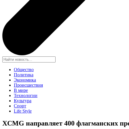
Общество
Политика
Экономика
Происшествия
В мире
Технологии
Культура
Спорт
Life Style
XCMG направляет 400 флагманских прод