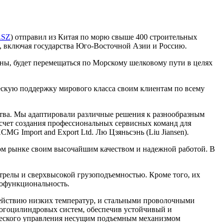
.SZ
) отправил из Китая по морю свыше 400 строительных
, включая государства Юго-Восточной Азии и Россию.
аны, будет перемещаться по Морскому шелковому пути в целях
ескую поддержку мирового класса своим клиентам по всему
тва. Мы адаптировали различные решения к разнообразным
 счет создания профессиональных сервисных команд для
 Import and Export Ltd. Лю Цзяньсэнь (Liu Jiansen).
ом рынке своим высочайшим качеством и надежной работой. В
лы и сверхвысокой грузоподъемностью. Кроме того, их
гофункциональность.
действию низких температур, и стальными проволочными
огоцилиндровых систем, обеспечив устойчивый и
ического управления несущим подъемным механизмом