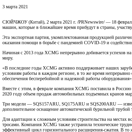
3 марта 2021
СЮЙЧЖОУ (Китай), 2 марта 2021 г. /PRNewswire/ — 18 февра
машин, которые в ближайшее время прибудут в страны, участв
Эта экспортная партия, укомплектованная продукцией различн
оказания помощи в борьбе с пандемией COVID-19 и содействи
Начиная с 2013 года XCMG непрерывно добивается успехов на
миру.
«В последние годы XCMG активно поддерживает наших зарубе
условиям работы в каждом регионе, в то же время непрерывно
обеспечения бесперебойной и надежной работы оборудования»,
Вместе с этим, в феврале компания XCMG поставила в Росси
2020 году объем продаж автомобильных подъемных кранов ма
Три модели — SQS157ARU, SQ175ARU и SQS200ARU — известны
дополнительное оснащение автоматической бурильной трубой 
Для адаптации к сложным условиям строительства на местах 
тросами. Компания XCMG также устранила технические трудно
эффективный цикл горизонтального расширения-сжатия. В то 