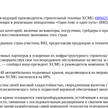
ля ведущий производитель строительной техники XCMG (
000425
ующие в реализации инициативы «Один пояс и один путь» (BRI)
ых категорий, включая экскаваторы, погрузчики, грейдеры и кр
я восстановлению экономики этих стран.
 рынках стран-участниц BRI, предоставляя продукцию и технич
жных партнеров в ускорении их инфраструктурного строительс
 совершенствуя свое послепродажное обслуживание на местах за
 — сообщил вице-президент XCMG и руководитель компании XCMG
ю 48 автомобильных подъемных кранов, выделяющихся на миров
рки XCMG увеличился на 68%.
 своей высокой хладостойкостью, сверхдлинным вылетом стре
телескопического типа и подвесной корзиной обеспечивает мно
все краны оснащаются электрооборудованием, устойчивым к воз
сти, связанные с последовательным расширением и сжатием мн
же время разработанная самой компанией технология телескоп