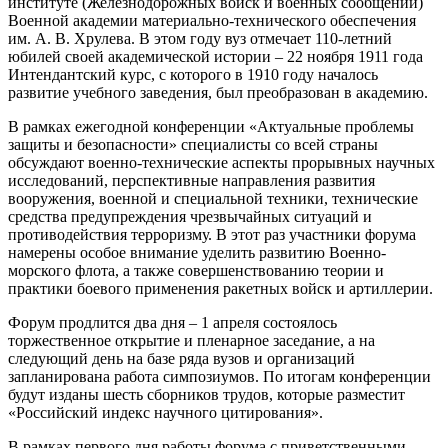
институте (Железнодорожных войск и военных сообщений)
Военной академии материально-технического обеспечения
им. А. В. Хрулева. В этом году вуз отмечает 110-летний
юбилей своей академической истории – 22 ноября 1911 года
Интендантский курс, с которого в 1910 году началось
развитие учебного заведения, был преобразован в академию.
В рамках ежегодной конференции «Актуальные проблемы
защиты и безопасности» специалисты со всей страны
обсуждают военно-технические аспекты прорывных научных
исследований, перспективные направления развития
вооружения, военной и специальной техники, технические
средства предупреждения чрезвычайных ситуаций и
противодействия терроризму. В этот раз участники форума
намерены особое внимание уделить развитию Военно-
морского флота, а также совершенствованию теории и
практики боевого применения ракетных войск и артиллерии.
Форум продлится два дня – 1 апреля состоялось
торжественное открытие и пленарное заседание, а на
следующий день на базе ряда вузов и организаций
запланирована работа симпозиумов. По итогам конференции
будут изданы шесть сборников трудов, которые разместит
«Российский индекс научного цитирования».
В рамках первого дня работы форума с приветственными