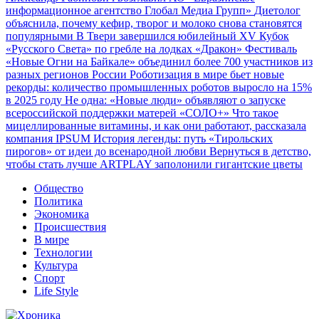
информационное агентство Глобал Медиа Групп»
Диетолог
объяснила, почему кефир, творог и молоко снова становятся
популярными
В Твери завершился юбилейный XV Кубок
«Русского Света» по гребле на лодках «Дракон»
Фестиваль
«Новые Огни на Байкале» объединил более 700 участников из
разных регионов России
Роботизация в мире бьет новые
рекорды: количество промышленных роботов выросло на 15%
в 2025 году
Не одна: «Новые люди» объявляют о запуске
всероссийской поддержки матерей «СОЛО+»
Что такое
мицеллированные витамины, и как они работают, рассказала
компания IPSUM
История легенды: путь «Тирольских
пирогов» от идеи до всенародной любви
Вернуться в детство,
чтобы стать лучше
ARTPLAY заполонили гигантские цветы
Общество
Политика
Экономика
Происшествия
В мире
Технологии
Культура
Спорт
Life Style