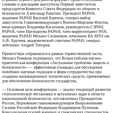
словами и докладами выступили Первый заместитель
председателя Комитета Совета Федерации по обороне и
безопасности Александр Ракитин, Президент РАРАН,
академик РАРАН Василий Буренок, генерал-майор
заместитель Главнокомандующего Военно-Морским Флотом,
вице-адмирал Владимир Касатонов, руководитель СЗРНЦ
РАРАН, член Президиума РАРАН, член-корреспондент РАН,
академик РАРАН Михаил Сильников, начальник ВА МТО им.
А.В. Хрулева, академический советник РАРАН, генерал-
лейтенант Андрей Топоров.
Приветствуя собравшихся в рамках торжественной части,
Михаил Романов подчеркнул, что Всероссийская научно-
практическая конференция «Актуальные проблемы защиты и
безопасности» — эффективная площадка для обсуждения
новейших научных подходов и форм сотрудничества при
создании инновационных технических средств, применяемых
для обеспечения безопасности государства.
— Основная цель конференции — анализ тенденций развития
геополитической обстановки и актуальных задач в области
национальной безопасности, поставленных Президентом
России, Верховным главнокомандующим Вооруженными
Силами Российской Федерации Владимиром Путиным.
Консолидация усилий военных и гражданских специалистов