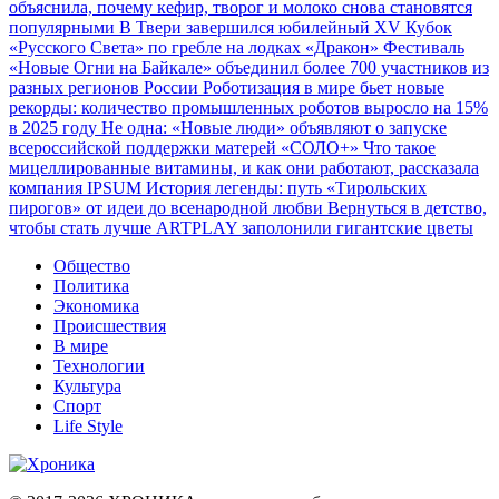
объяснила, почему кефир, творог и молоко снова становятся
популярными
В Твери завершился юбилейный XV Кубок
«Русского Света» по гребле на лодках «Дракон»
Фестиваль
«Новые Огни на Байкале» объединил более 700 участников из
разных регионов России
Роботизация в мире бьет новые
рекорды: количество промышленных роботов выросло на 15%
в 2025 году
Не одна: «Новые люди» объявляют о запуске
всероссийской поддержки матерей «СОЛО+»
Что такое
мицеллированные витамины, и как они работают, рассказала
компания IPSUM
История легенды: путь «Тирольских
пирогов» от идеи до всенародной любви
Вернуться в детство,
чтобы стать лучше
ARTPLAY заполонили гигантские цветы
Общество
Политика
Экономика
Происшествия
В мире
Технологии
Культура
Спорт
Life Style