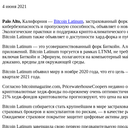
4 июня 2021
Palo Alto,
Калифорния —
Bitcoin Latinum
, застрахованный фор
кибербезопасность и пропускную способность, объявляет о но
Экологические практики и поддержка крипто-климатического с
Bitcoin Latinum также объявляет о доступности хард-форка и пу
Bitcoin Latinum — это усовершенствованный форк Биткойн. Ал
приложений. Bitcoin Latinum торгуется в рамках LTNM, не тр
включая Биткойн и Эфириум, полагаются на компьютерный майн
доказано, вредны для окружающей среды.
Bitcoin Latinum объявил миру в ноябре 2020 года, что его це
квартале 2021 года.
Согласно bitcoinmagazine.com, PricewaterhouseCoopers недавно
криптовалютные хедж-фонды по-прежнему очень оптимистичны 
21% хедж-фондов криптовалюты прогнозируют, что цена на коне
Bitcoin Latinum собирается стать крупнейшим в мире застрах
страховых брокеров и консультантов по рискам, — в качестве р
Ожидаемое страховое покрытие защитит цифровые активы держат
Bitcoin Latinum завершила свою первую предварительную прода