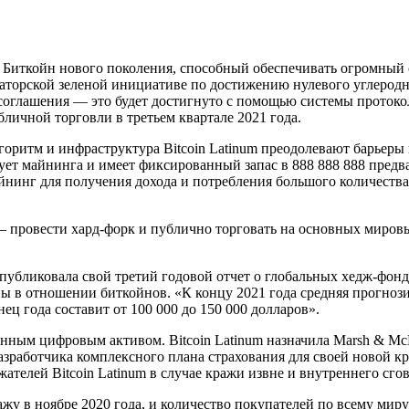
к Биткойн нового поколения, способный обеспечивать огромный
ваторской зеленой инициативе по достижению нулевого углеродн
оглашения — это будет достигнуто с помощью системы протокола
бличной торговли в третьем квартале 2021 года.
горитм и инфраструктура Bitcoin Latinum преодолевают барьер
ебует майнинга и имеет фиксированный запас в 888 888 888 пре
инг для получения дохода и потребления большого количества 
ль — провести хард-форк и публично торговать на основных миро
 опубликовала свой третий годовой отчет о глобальных хедж-фонд
в отношении биткойнов. «К концу 2021 года средняя прогнози
ц года составит от 100 000 до 150 000 долларов».
ованным цифровым активом. Bitcoin Latinum назначила Marsh &
азработчика комплексного плана страхования для своей новой кр
елей Bitcoin Latinum в случае кражи извне и внутреннего сгов
жу в ноябре 2020 года, и количество покупателей по всему миру