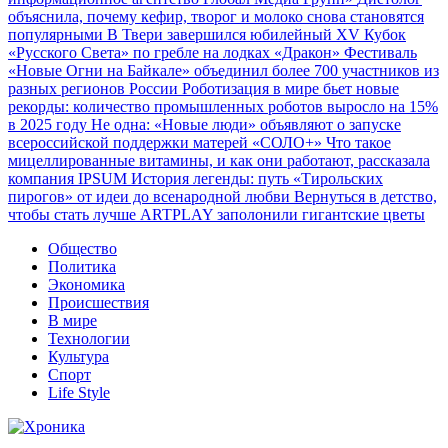
объяснила, почему кефир, творог и молоко снова становятся
популярными
В Твери завершился юбилейный XV Кубок
«Русского Света» по гребле на лодках «Дракон»
Фестиваль
«Новые Огни на Байкале» объединил более 700 участников из
разных регионов России
Роботизация в мире бьет новые
рекорды: количество промышленных роботов выросло на 15%
в 2025 году
Не одна: «Новые люди» объявляют о запуске
всероссийской поддержки матерей «СОЛО+»
Что такое
мицеллированные витамины, и как они работают, рассказала
компания IPSUM
История легенды: путь «Тирольских
пирогов» от идеи до всенародной любви
Вернуться в детство,
чтобы стать лучше
ARTPLAY заполонили гигантские цветы
Общество
Политика
Экономика
Происшествия
В мире
Технологии
Культура
Спорт
Life Style