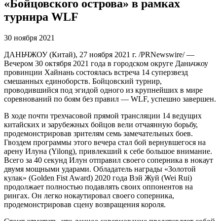
«Бойцовского острова» в рамках
турнира WLF
30 ноября 2021
ДАНЬЧЖОУ (Китай), 27 ноября 2021 г. /PRNewswire/ —
Вечером 30 октября 2021 года в городском округе Даньчжоу
провинции Хайнань состоялась встреча 14 суперзвезд
смешанных единоборств. Бойцовский турнир,
проводившийся под эгидой одного из крупнейших в мире
соревнований по боям без правил — WLF, успешно завершен.
В ходе почти трехчасовой прямой трансляции 14 ведущих
китайских и зарубежных бойцов вели отчаянную борьбу,
продемонстрировав зрителям семь замечательных боев.
Гвоздем программы этого вечера стал бой вернувшегося на
арену Илуна (Yilong), привлекший к себе большое внимание.
Всего за 40 секунд Илун отправил своего соперника в нокаут
двумя мощными ударами. Обладатель награды «Золотой
кулак» (Golden Fist Award) 2020 года Вэй Жуй (Wei Rui)
продолжает полностью подавлять своих оппонентов на
рингах. Он легко нокаутировал своего соперника,
продемонстрировав сцену возвращения короля.