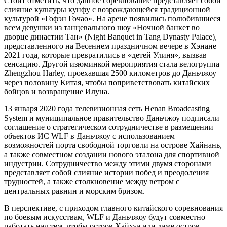
Стоит отметить, что данное соревнование представляет собой
слияние культуры кунфу с возрождающейся традиционной
культурой «Гофэн Гочао». На арене появились полюбившиеся
всем девушки из танцевального шоу «Ночной банкет во
дворце династии Тан» (Night Banquet in Tang Dynasty Palace),
представленного на Весеннем праздничном вечере в Хэнане
2021 года, которые превратились в «детей Улиня», вызвав
сенсацию. Другой изюминкой мероприятия стала велогруппа
Zhengzhou Harley, проехавшая 2500 километров до Даньчжоу
через половину Китая, чтобы поприветствовать китайских
бойцов и возвращение Илуна.
13 января 2020 года телевизионная сеть Henan Broadcasting
System и муниципальное правительство Даньчжоу подписали
соглашение о стратегическом сотрудничестве в размещении
объектов ИС WLF в Даньчжоу с использованием
возможностей порта свободной торговли на острове Хайнань,
а также совместном создании нового эталона для спортивной
индустрии. Сотрудничество между этими двумя сторонами
представляет собой слияние истории побед и преодоления
трудностей, а также столкновение между ветром с
центральных равнин и морским бризом.
В перспективе, с приходом главного китайского соревнования
по боевым искусствам, WLF и Даньчжоу будут совместно
работать над тем, чтобы остров Хайхуа или даже остров