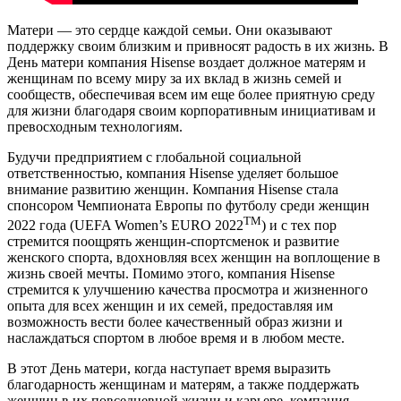
Матери — это сердце каждой семьи. Они оказывают
поддержку своим близким и привносят радость в их жизнь. В
День матери компания Hisense воздает должное матерям и
женщинам по всему миру за их вклад в жизнь семей и
сообществ, обеспечивая всем им еще более приятную среду
для жизни благодаря своим корпоративным инициативам и
превосходным технологиям.
Будучи предприятием с глобальной социальной
ответственностью, компания Hisense уделяет большое
внимание развитию женщин. Компания Hisense стала
спонсором Чемпионата Европы по футболу среди женщин
TM
2022 года (UEFA Women’s EURO 2022
) и с тех пор
стремится поощрять женщин-спортсменок и развитие
женского спорта, вдохновляя всех женщин на воплощение в
жизнь своей мечты. Помимо этого, компания Hisense
стремится к улучшению качества просмотра и жизненного
опыта для всех женщин и их семей, предоставляя им
возможность вести более качественный образ жизни и
наслаждаться спортом в любое время и в любом месте.
В этот День матери, когда наступает время выразить
благодарность женщинам и матерям, а также поддержать
женщин в их повседневной жизни и карьере, компания