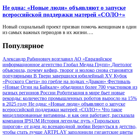
Не одна: «Новые люди» объявляют о запуске
всероссийской поддержки матерей «СОЛО+»
Новый социальный проект призван помочь женщинам в один
из самых важных периодов в их жизни….
Популярное
Александр Рабинович возглавил АО «Евразийское
информационное агентство Глобал Медиа Групп»
Диетолог
объяснила, почему кефир, творог и молоко снова становятся
популярными
В Твери завершился юбилейный XV Кубок
«Русского Света» по гребле на лодках «Дракон»
Фестиваль
«Новые Огни на Байкале» объединил более 700 участников из
разных регионов России
Роботизация в мире бьет новые
рекорды: количество промышленных роботов выросло на 15%
в 2025 году
Не одна: «Новые люди» объявляют о запуске
всероссийской поддержки матерей «СОЛО+»
Что такое
мицеллированные витамины, и как они работают, рассказала
компания IPSUM
История легенды: путь «Тирольских
пирогов» от идеи до всенародной любви
Вернуться в детство,
чтобы стать лучше
ARTPLAY заполонили гигантские цветы