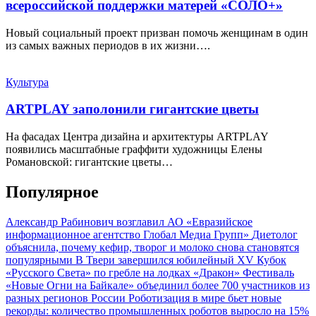
всероссийской поддержки матерей «СОЛО+»
Новый социальный проект призван помочь женщинам в один
из самых важных периодов в их жизни….
Культура
ARTPLAY заполонили гигантские цветы
На фасадах Центра дизайна и архитектуры ARTPLAY
появились масштабные граффити художницы Елены
Романовской: гигантские цветы…
Популярное
Александр Рабинович возглавил АО «Евразийское
информационное агентство Глобал Медиа Групп»
Диетолог
объяснила, почему кефир, творог и молоко снова становятся
популярными
В Твери завершился юбилейный XV Кубок
«Русского Света» по гребле на лодках «Дракон»
Фестиваль
«Новые Огни на Байкале» объединил более 700 участников из
разных регионов России
Роботизация в мире бьет новые
рекорды: количество промышленных роботов выросло на 15%