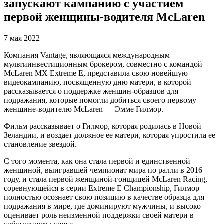
запускают кампанию с участием
первой женщины-водителя McLaren
7 мая 2022
Компания Vantage, являющаяся международным
мультиинвестиционным брокером, совместно с командой
McLaren MX Extreme E, представила свою новейшую
видеокампанию, посвященную дню матери, в которой
рассказывается о поддержке женщин-образцов для
подражания, которые помогли добиться своего первому
женщине-водителю McLaren — Эмме Гилмор.
Фильм рассказывает о Гилмор, которая родилась в Новой
Зеландии, и воздает должное ее матери, которая упростила ее
становление звездой.
С того момента, как она стала первой и единственной
женщиной, выигравшей чемпионат мира по ралли в 2016
году, и стала первой женщиной-гонщицей McLaren Racing,
соревнующейся в серии Extreme E Championship, Гилмор
полностью осознает свою позицию в качестве образца для
подражания в мире, где доминируют мужчины, и высоко
оценивает роль неизменной поддержки своей матери в