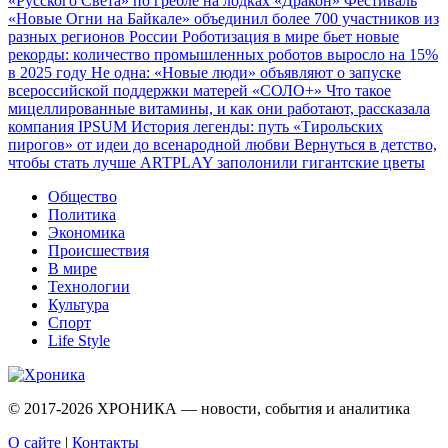
«Русского Света» по гребле на лодках «Дракон»
Фестиваль
«Новые Огни на Байкале» объединил более 700 участников из
разных регионов России
Роботизация в мире бьет новые
рекорды: количество промышленных роботов выросло на 15%
в 2025 году
Не одна: «Новые люди» объявляют о запуске
всероссийской поддержки матерей «СОЛО+»
Что такое
мицеллированные витамины, и как они работают, рассказала
компания IPSUM
История легенды: путь «Тирольских
пирогов» от идеи до всенародной любви
Вернуться в детство,
чтобы стать лучше
ARTPLAY заполонили гигантские цветы
Общество
Политика
Экономика
Происшествия
В мире
Технологии
Культура
Спорт
Life Style
© 2017-2026
ХРОНИКА — новости, события и аналитика
О сайте
|
Контакты