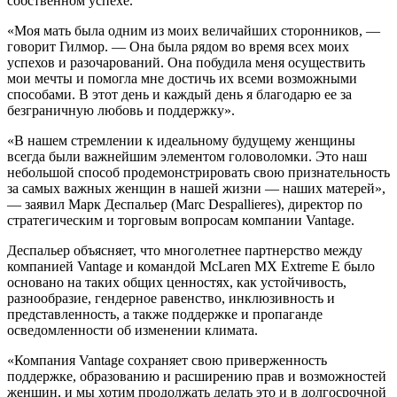
собственном успехе.
«Моя мать была одним из моих величайших сторонников, —
говорит Гилмор. — Она была рядом во время всех моих
успехов и разочарований. Она побудила меня осуществить
мои мечты и помогла мне достичь их всеми возможными
способами. В этот день и каждый день я благодарю ее за
безграничную любовь и поддержку».
«В нашем стремлении к идеальному будущему женщины
всегда были важнейшим элементом головоломки. Это наш
небольшой способ продемонстрировать свою признательность
за самых важных женщин в нашей жизни — наших матерей»,
— заявил Марк Деспальер (Marc Despallieres), директор по
стратегическим и торговым вопросам компании Vantage.
Деспальер объясняет, что многолетнее партнерство между
компанией Vantage и командой McLaren MX Extreme E было
основано на таких общих ценностях, как устойчивость,
разнообразие, гендерное равенство, инклюзивность и
представленность, а также поддержке и пропаганде
осведомленности об изменении климата.
«Компания Vantage сохраняет свою приверженность
поддержке, образованию и расширению прав и возможностей
женщин, и мы хотим продолжать делать это и в долгосрочной