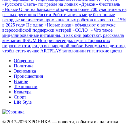
«Русского Света» по гребле на лодках «Дракон»
Фестиваль
«Новые Огни на Байкале» объединил более 700 участников из
разных регионов России
Роботизация в мире бьет новые
рекорды: количество промышленных роботов выросло на 15%
в 2025 году
Не одна: «Новые люди» объявляют о запуске
всероссийской поддержки матерей «СОЛО+»
Что такое
мицеллированные витамины, и как они работают, рассказала
компания IPSUM
История легенды: путь «Тирольских
пирогов» от идеи до всенародной любви
Вернуться в детство,
чтобы стать лучше
ARTPLAY заполонили гигантские цветы
Общество
Политика
Экономика
Происшествия
В мире
Технологии
Культура
Спорт
Life Style
© 2017-2026
ХРОНИКА — новости, события и аналитика