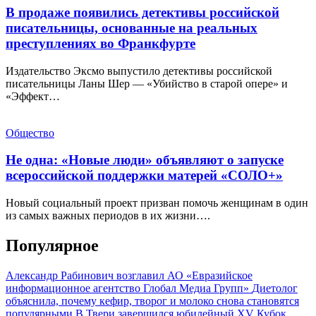
В продаже появились детективы российской
писательницы, основанные на реальных
преступлениях во Франкфурте
Издательство Эксмо выпустило детективы российской
писательницы Ланы Шер — «Убийство в старой опере» и
«Эффект…
Общество
Не одна: «Новые люди» объявляют о запуске
всероссийской поддержки матерей «СОЛО+»
Новый социальный проект призван помочь женщинам в один
из самых важных периодов в их жизни….
Популярное
Александр Рабинович возглавил АО «Евразийское
информационное агентство Глобал Медиа Групп»
Диетолог
объяснила, почему кефир, творог и молоко снова становятся
популярными
В Твери завершился юбилейный XV Кубок