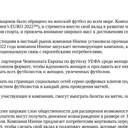
ьщиков было обращено на женский футбол во всем мире. Компани
’s EURO 2022™), и стремится внести свой вклад в развитие и
ом спорта, и привлечь внимание широких масс к достижениям с
тициям в местный рынок компания Hisense установила прочные 
2 года компания Hisense запускает мотивирующие кампании, к
эмоциональную связь с европейскими потребителями.
ых партнеров Чемпионата Европы по футболу УЕФА среди женщи
ционном формате, чтобы вдохновить женщин и прославить все не
ать всех футболисток и женщин, увлеченных футболом.
ать на страницах социальных сетей серию цифровых клипов под
стием футболисток в каждый день проведения матчей.
 участвующие в кампаниях, смогут выиграть билеты на матчи, о
более широкие слои общественности для расширения возможносте
атели могут получить денежное вознаграждение в размере от 3
июля. Компания Hisense предлагает потребителям жертвовать оп
rt, чтобы сделать свой вклад в поддержку женщин, которые любя