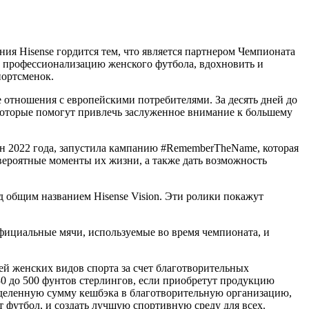
я Hisense гордится тем, что является партнером Чемпионата
 профессионализацию женского футбола, вдохновить и
портсменок.
отношения с европейскими потребителями. За десять дней до
оторые помогут привлечь заслуженное внимание к большему
н 2022 года, запустила кампанию #RememberTheName, которая
вероятные моменты их жизни, а также дать возможность
 общим названием Hisense Vision. Эти ролики покажут
фициальные мячи, используемые во время чемпионата, и
й женских видов спорта за счет благотворительных
0 до 500 фунтов стерлингов, если приобретут продукцию
ределенную сумму кешбэка в благотворительную организацию,
т футбол, и создать лучшую спортивную среду для всех.