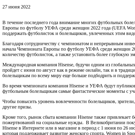
27 июня 2022
В течение последнего года внимание многих футбольных болел
Европы по футболу УЕФА среди женщин 2022 года (UEFA Women
поддержать футболисток и болельщиков, увлеченных этим вид
Благодаря сотрудничеству с чемпионатом и непрерывным инвес
начала Чемпионата Европы по футболу УЕФА среди женщин 202
количеству футболисток, а также установить более глубокую 
Международная компания Hisense, будучи одним из глобальн
пройдет с июня по август как в режиме онлайн, так и в тради
болельщикам по всему миру еще больше подбодрить и поддерж
Во время чемпионата компания Hisense и УЕФА будут публиков
футбольным болельщикам самые фантастические моменты с уча
Чтобы повысить уровень вовлеченности болельщиков, зрители,
другие призы.
Кроме того, рынок сбыта компании Hisense также привлекает 
пожертвований на социальные нужды. В Великобритании покуп
Hisense в Интернете или в магазине в период с 1 июня по 26 
которая поддерживает развитие женского спорта, Women in Spo