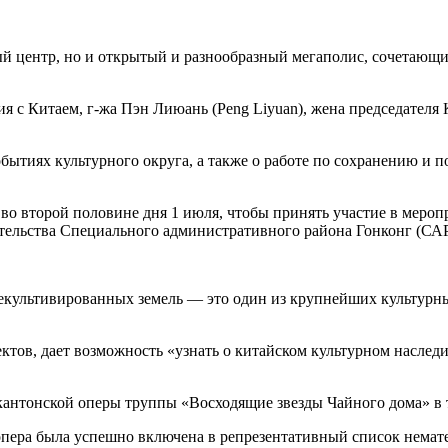
й центр, но и открытый и разнообразный мегаполис, сочетающи
ия с Китаем, г-жа Пэн Лиюань (Peng Liyuan), жена председател
обытиях культурного округа, а также о работе по сохранению и
во второй половине дня 1 июля, чтобы принять участие в меро
ительства Специального административного района Гонконг (САР
екультивированных земель — это один из крупнейших культурных 
ектов, дает возможность «узнать о китайском культурном насле
кантонской оперы труппы «Восходящие звезды Чайного дома» в 
опера была успешно включена в репрезентативный список немат