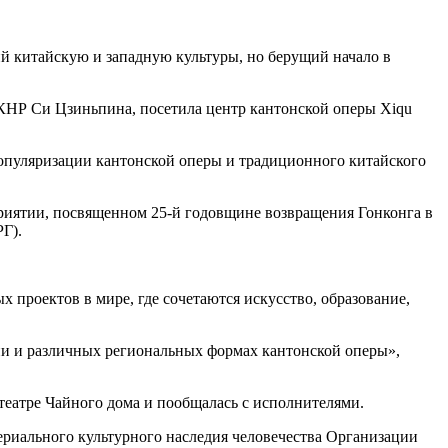
й китайскую и западную культуры, но берущий начало в
я КНР Си Цзиньпина, посетила центр кантонской оперы Xiqu
 популяризации кантонской оперы и традиционного китайского
приятии, посвященном 25-й годовщине возвращения Гонконга в
Г).
проектов в мире, где сочетаются искусство, образование,
дии и различных региональных формах кантонской оперы»,
театре Чайного дома и пообщалась с исполнителями.
ериального культурного наследия человечества Организации