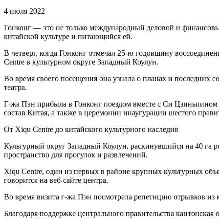
4 июля 2022
Гонконг — это не только международный деловой и финансовы
китайской культуре и питающийся ей.
В четверг, когда Гонконг отмечал 25-ю годовщину воссоединен
Centre в культурном округе Западный Коулун.
Во время своего посещения она узнала о планах и последних с
театра.
Г-жа Пэн прибыла в Гонконг поездом вместе с Си Цзиньпином 
состав Китая, а также в церемонии инаугурации шестого прав
От Xiqu Centre до китайского культурного наследия
Культурный округ Западный Коулун, раскинувшийся на 40 га р
пространство для прогулок и развлечений.
Xiqu Centre, один из первых в районе крупных культурных объ
говорится на веб-сайте центра.
Во время визита г-жа Пэн посмотрела репетицию отрывков из 
Благодаря поддержке центрального правительства кантонская 