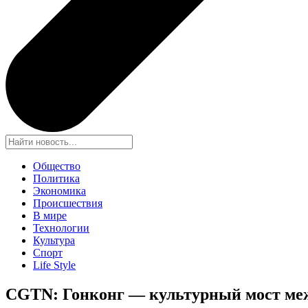
Общество
Политика
Экономика
Происшествия
В мире
Технологии
Культура
Спорт
Life Style
CGTN: Гонконг — культурный мост меж