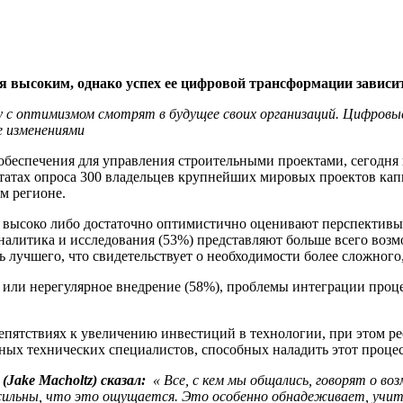
я высоким, однако успех ее цифровой трансформации зависит
с оптимизмом смотрят в будущее своих организаций. Цифровые
е изменениями
о обеспечения для управления строительными проектами, сегодн
ьтатах опроса 300 владельцев крупнейших мировых проектов кап
м регионе.
о высоко либо достаточно оптимистично оценивают перспективы
налитика и исследования (53%) представляют больше всего возм
ь лучшего, что свидетельствует о необходимости более сложног
или нерегулярное внедрение (58%), проблемы интеграции проце
епятствиях к увеличению инвестиций в технологии, при этом р
ых технических специалистов, способных наладить этот процес
Jake Macholtz) сказал:
«
Все, с кем мы общались, говорят о во
сильны, что это ощущается. Это особенно обнадеживает, учит