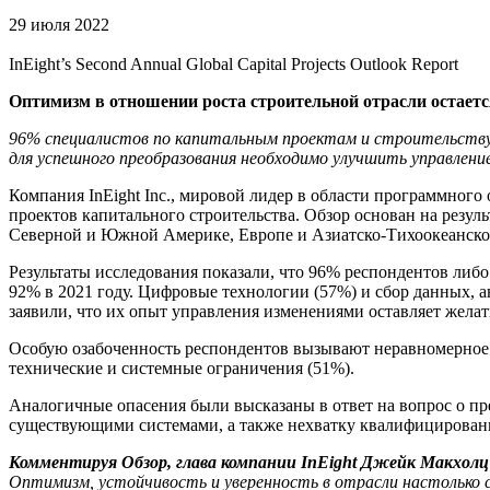
29 июля 2022
InEight’s Second Annual Global Capital Projects Outlook Report
Оптимизм в отношении роста строительной отрасли остаетс
96% специалистов по капитальным проектам и строительству 
для успешного преобразования необходимо улучшить управлени
Компания InEight Inc., мировой лидер в области программног
проектов капитального строительства. Обзор основан на резул
Северной и Южной Америке, Европе и Азиатско-Тихоокеанско
Результаты исследования показали, что 96% респондентов либ
92% в 2021 году. Цифровые технологии (57%) и сбор данных, а
заявили, что их опыт управления изменениями оставляет желат
Особую озабоченность респондентов вызывают неравномерное 
технические и системные ограничения (51%).
Аналогичные опасения были высказаны в ответ на вопрос о пр
существующими системами, а также нехватку квалифицированн
Комментируя Обзор, глава компании InEight Джейк Макхолц (
Оптимизм, устойчивость и уверенность в отрасли настолько 