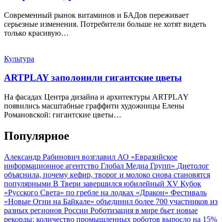
Современный рынок витаминов и БАДов переживает
серьезные изменения. Потребители больше не хотят видеть
только красивую…
Культура
ARTPLAY заполонили гигантские цветы
На фасадах Центра дизайна и архитектуры ARTPLAY
появились масштабные граффити художницы Елены
Романовской: гигантские цветы…
Популярное
Александр Рабинович возглавил АО «Евразийское
информационное агентство Глобал Медиа Групп»
Диетолог
объяснила, почему кефир, творог и молоко снова становятся
популярными
В Твери завершился юбилейный XV Кубок
«Русского Света» по гребле на лодках «Дракон»
Фестиваль
«Новые Огни на Байкале» объединил более 700 участников из
разных регионов России
Роботизация в мире бьет новые
рекорды: количество промышленных роботов выросло на 15%