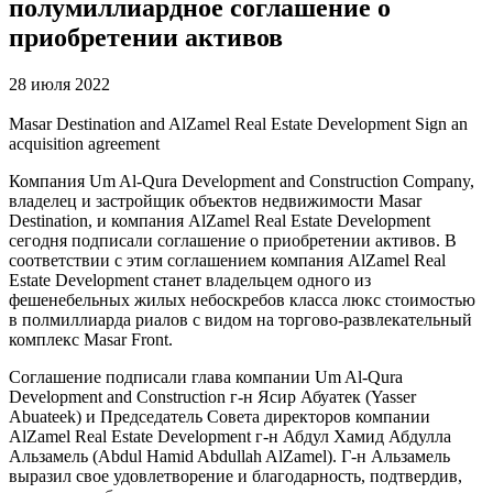
полумиллиардное соглашение о
приобретении активов
28 июля 2022
Masar Destination and AlZamel Real Estate Development Sign an
acquisition agreement
Компания Um Al-Qura Development and Construction Company,
владелец и застройщик объектов недвижимости Masar
Destination, и компания AlZamel Real Estate Development
сегодня подписали соглашение о приобретении активов. В
соответствии с этим соглашением компания AlZamel Real
Estate Development станет владельцем одного из
фешенебельных жилых небоскребов класса люкс стоимостью
в полмиллиарда риалов с видом на торгово-развлекательный
комплекс Masar Front.
Соглашение подписали глава компании Um Al-Qura
Development and Construction г-н Ясир Абуатек (Yasser
Abuateek) и Председатель Совета директоров компании
AlZamel Real Estate Development г-н Абдул Хамид Абдулла
Альзамель (Abdul Hamid Abdullah AlZamel). Г-н Альзамель
выразил свое удовлетворение и благодарность, подтвердив,