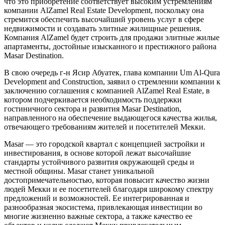
что это приобретение соответствует высоким устремлениям
компании AlZamel Real Estate Development, поскольку она
стремится обеспечить высочайший уровень услуг в сфере
недвижимости и создавать элитные жилищные решения.
Компания AlZamel будет строить для продажи элитные жилые
апартаменты, достойные изысканного и престижного района
Masar Destination.
В свою очередь г-н Ясир Абуатек, глава компании Um Al-Qura
Development and Construction, заявил о стремлении компании к
заключению соглашения с компанией AlZamel Real Estate, в
котором подчеркивается необходимость поддержки
гостиничного сектора и развития Masar Destination,
направленного на обеспечение выдающегося качества жилья,
отвечающего требованиям жителей и посетителей Мекки.
Masar — это городской квартал с концепцией застройки и
инвестирования, в основе которой лежат высочайшие
стандарты устойчивого развития окружающей среды и
местной общины. Masar станет уникальной
достопримечательностью, которая повысит качество жизни
людей Мекки и ее посетителей благодаря широкому спектру
предложений и возможностей. Ее интегрированная и
разнообразная экосистема, привлекающая инвестиции во
многие жизненно важные сектора, а также качество ее