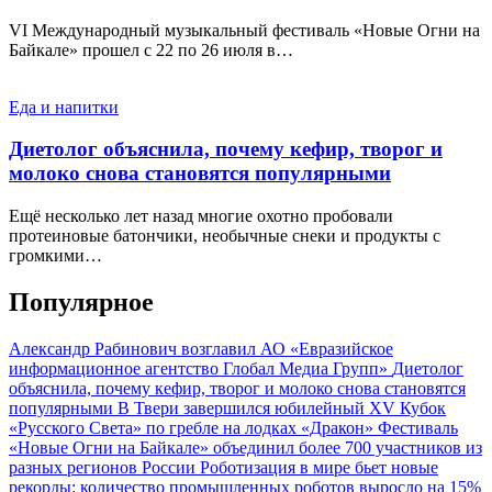
VI Международный музыкальный фестиваль «Новые Огни на
Байкале» прошел с 22 по 26 июля в…
Еда и напитки
Диетолог объяснила, почему кефир, творог и
молоко снова становятся популярными
Ещё несколько лет назад многие охотно пробовали
протеиновые батончики, необычные снеки и продукты с
громкими…
Популярное
Александр Рабинович возглавил АО «Евразийское
информационное агентство Глобал Медиа Групп»
Диетолог
объяснила, почему кефир, творог и молоко снова становятся
популярными
В Твери завершился юбилейный XV Кубок
«Русского Света» по гребле на лодках «Дракон»
Фестиваль
«Новые Огни на Байкале» объединил более 700 участников из
разных регионов России
Роботизация в мире бьет новые
рекорды: количество промышленных роботов выросло на 15%