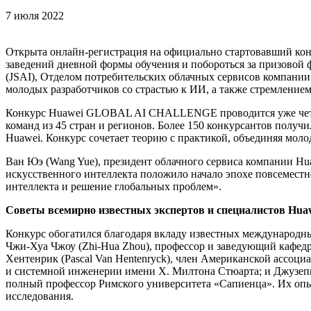
7 июля 2022
Открыта онлайн-регистрация на официально стартовавший ко
заведений дневной формы обучения и побороться за призовой фон
(JSAI), Отделом потребительских облачных сервисов компани
молодых разработчиков со страстью к ИИ, а также стремление
Конкурс Huawei GLOBAL AI CHALLENGE проводится уже четверты
команд из 45 стран и регионов. Более 150 конкурсантов полу
Huawei. Конкурс сочетает теорию с практикой, объединяя моло
Ван Юэ (Wang Yue), президент облачного сервиса компании Hua
искусственного интеллекта положило начало эпохе повсеместн
интеллекта и решение глобальных проблем».
Советы всемирно известных экспертов и специалистов Hua
Конкурс обогатился благодаря вкладу известных международны
Чжи-Хуа Чжоу (Zhi-Hua Zhou), профессор и заведующий кафед
Хентенрик (Pascal Van Hentenryck), член Американской ассоц
и системной инженерии имени Х. Милтона Стюарта; и Джузепп
полный профессор Римского университета «Сапиенца». Их опыт
исследования.