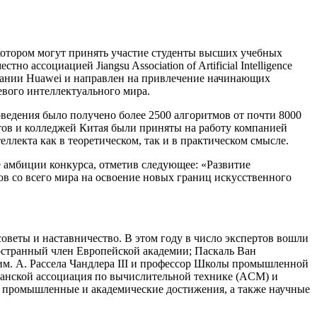
тором могут принять участие студенты высших учебных
ассоциацией Jiangsu Association of Artificial Intelligence
пании Huawei и направлен на привлечение начинающих
евого интеллектуального мира.
ведения было получено более 2500 алгоритмов от почти 8000
тов и колледжей Китая были приняты на работу компанией
ллекта как в теоретическом, так и в практическом смысле.
е амбиции конкурса, отметив следующее: «Развитие
в со всего мира на освоение новых границ искусственного
оветы и наставничество. В этом году в число экспертов вошли
остранный член Европейской академии; Паскаль Ван
им. А. Рассела Чандлера III и профессор Школы промышленной
анской ассоциация по вычислительной технике (ACM) и
т промышленные и академические достижения, а также научные