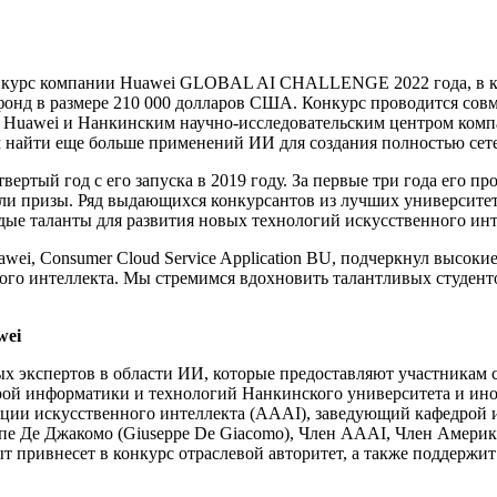
нкурс компании Huawei GLOBAL AI CHALLENGE 2022 года, в ко
д в размере 210 000 долларов США. Конкурс проводится совместно 
и Huawei и Нанкинским научно-исследовательским центром ком
м найти еще больше применений ИИ для создания полностью сет
й год с его запуска в 2019 году. За первые три года его про
чили призы. Ряд выдающихся конкурсантов из лучших университе
дые таланты для развития новых технологий искусственного инте
wei, Consumer Cloud Service Application BU, подчеркнул высоки
ого интеллекта. Мы стремимся вдохновить талантливых студенто
wei
х экспертов в области ИИ, которые предоставляют участникам с
рой информатики и технологий Нанкинского университета и ин
иации искусственного интеллекта (AAAI), заведующий кафедрой 
е Де Джакомо (Giuseppe De Giacomo), Член AАAI, Член Америк
 привнесет в конкурс отраслевой авторитет, а также поддержи