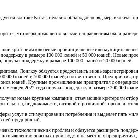
ун на востоке Китая, недавно обнародовал ряд мер, включая п
оворится, что меры помощи по восьми направлениям были разве
ующие критериям ключевые провинциальные или муниципальные 
 поддержку в размере 100 000 юаней и 50 000 юаней. Новые про
, получат поддержку в размере 100 000 юаней и 50 000 юаней.
иятиям, Лонгкоу обязуется предоставить вновь зарегистриро
00 000 юаней и 500 000 юаней, соответственно. Предприятия,
лионов юаней. Крупные промышленные предприятия с операцион
ть месяцев 2022 года получат поддержку в размере 200 000 юане
олучат новые крупные компании, отвечающие критериям отбора,
оительства, недвижимости, оптовой и розничной торговли, отел
сферы услуг в стимулировании потребления и выделяет пять ми
в ней предприятий.
ючевых технологических проблем и обязуется расширить поддер
по выявлению опасных производств на местных предприятиях, 