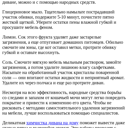
диване, можно и с помощью народных средств.
Глицериновое мыло. Тщательно намыльте пострадавший
участок обивки, подержите 5-10 минут, почистите пятно
жесткой щеткой. Уберите остатки пены влажной губкой и
просушите мебель феном.
Лимон. Сок этого фрукта удаляет даже застарелые
загрязнения, а еще отпугивает домашних питомцев. Обильно
смочите им зоны, где кот оставил метки, протрите обивку
губкой и оставьте высохнуть.
Соль. Смочите мягкую мебель мыльным раствором, замойте
загрязнения, а потом удалите лишнюю влагу салфетками.
Насыпьте на обработанный участок кристаллы поваренной
соли — они впитают остатки жидкости и неприятный аромат.
Удалите их через полчаса и еще раз протрите диван.
Несмотря на всю эффективность, народные средства борьбы
со следами и запахом от кошачьей мочи могут легко повредить
покрытие и привести к изменению его цвета. Чтобы не
рисковать с методами самостоятельного удаления загрязнений
на мебели, лучше воспользоваться помощью специалистов.
Деликатная
химчистка дивана на дому
поможет вывести даже
старые пятна и въевшийся аромат. Эти работы проводят с