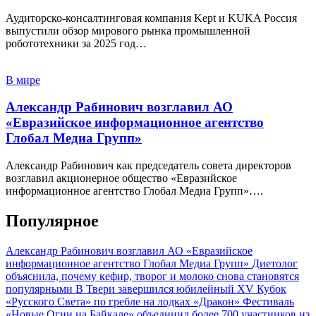
Аудиторско-консалтинговая компания Kept и KUKA Россия
выпустили обзор мирового рынка промышленной
робототехники за 2025 год…
В мире
Александр Рабинович возглавил АО
«Евразийское информационное агентство
Глобал Медиа Групп»
Александр Рабинович как председатель совета директоров
возглавил акционерное общество «Евразийское
информационное агентство Глобал Медиа Групп»….
Популярное
Александр Рабинович возглавил АО «Евразийское
информационное агентство Глобал Медиа Групп»
Диетолог
объяснила, почему кефир, творог и молоко снова становятся
популярными
В Твери завершился юбилейный XV Кубок
«Русского Света» по гребле на лодках «Дракон»
Фестиваль
«Новые Огни на Байкале» объединил более 700 участников из