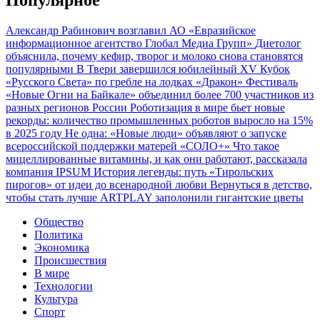
Александр Рабинович возглавил АО «Евразийское
информационное агентство Глобал Медиа Групп»
Диетолог
объяснила, почему кефир, творог и молоко снова становятся
популярными
В Твери завершился юбилейный XV Кубок
«Русского Света» по гребле на лодках «Дракон»
Фестиваль
«Новые Огни на Байкале» объединил более 700 участников из
разных регионов России
Роботизация в мире бьет новые
рекорды: количество промышленных роботов выросло на 15%
в 2025 году
Не одна: «Новые люди» объявляют о запуске
всероссийской поддержки матерей «СОЛО+»
Что такое
мицеллированные витамины, и как они работают, рассказала
компания IPSUM
История легенды: путь «Тирольских
пирогов» от идеи до всенародной любви
Вернуться в детство,
чтобы стать лучше
ARTPLAY заполонили гигантские цветы
Общество
Политика
Экономика
Происшествия
В мире
Технологии
Культура
Спорт