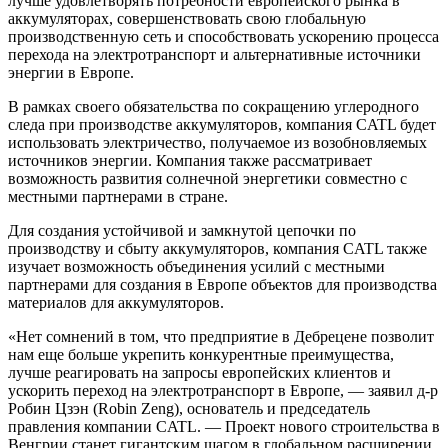
лучше удовлетворять потребности европейского рынка в
аккумуляторах, совершенствовать свою глобальную
производственную сеть и способствовать ускорению процесса
перехода на электротранспорт и альтернативные источники
энергии в Европе.
В рамках своего обязательства по сокращению углеродного
следа при производстве аккумуляторов, компания CATL будет
использовать электричество, получаемое из возобновляемых
источников энергии. Компания также рассматривает
возможность развития солнечной энергетики совместно с
местными партнерами в стране.
Для создания устойчивой и замкнутой цепочки по
производству и сбыту аккумуляторов, компания CATL также
изучает возможность объединения усилий с местными
партнерами для создания в Европе объектов для производства
материалов для аккумуляторов.
«Нет сомнений в том, что предприятие в Дебрецене позволит
нам еще больше укрепить конкурентные преимущества,
лучше реагировать на запросы европейских клиентов и
ускорить переход на электротранспорт в Европе, — заявил д-р
Робин Цзэн (Robin Zeng), основатель и председатель
правления компании CATL. — Проект нового строительства в
Венгрии станет гигантским шагом в глобальном расширении