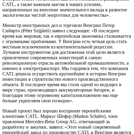
CATL, а также важным шагом в наших усилиях,
направленных на внесение значительного вклада в развитие
экологически чистой энергетики для человечества».
Министр иностранных дел и торговли Венгрии Петер
Сийярто (Péter Szijjártó) заявил следующее: «В последнее
время как мировая, так и европейская экономика сталкивается
с огромными проблемами. У Венгрии есть четкая цель стать
местным исключением из континентальной рецессии.
Лучшим инструментом для достижения этой цели является
привлечение современных инвестиций в самую
революционную отрасль автомобильной промышленности, а
именно в электротранспорт. Мы гордимся тем, что компания
CATL решила осуществить крупнейшие в истории Венгрии
инвестиции в строительство нового производственного
объекта. В последнее время мы стали одной из ведущих в
мире стран, производящих аккумуляторные батареи, и
благодаря этому огромному капиталовложению мы еще
больше укрепляем свои позиции».
Новый проект был хорошо воспринят европейскими
клиентами CATL. Маркус Шефер (Markus Schäfer), член
правления Mercedes-Benz Group AG, отвечающий за
разработку и закупки, заявил: «Этот новый современный
европейский завод по производству CATL в Венгрии является