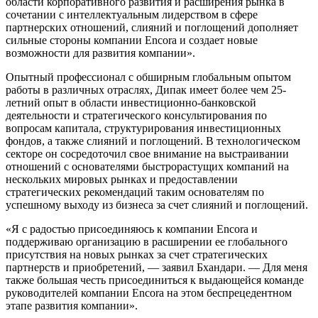
области корпоративного развития и расширения рынка в
сочетании с интеллектуальным лидерством в сфере
партнерских отношений, слияний и поглощений дополняет
сильные стороны компании Encora и создает новые
возможности для развития компании».
Опытный профессионал с обширным глобальным опытом
работы в различных отраслях, Дипак имеет более чем 25-
летний опыт в области инвестиционно-банковской
деятельности и стратегического консультирования по
вопросам капитала, структурирования инвестиционных
фондов, а также слияний и поглощений. В технологическом
секторе он сосредоточил свое внимание на выстраивании
отношений с основателями быстрорастущих компаний на
нескольких мировых рынках и предоставлении
стратегических рекомендаций таким основателям по
успешному выходу из бизнеса за счет слияний и поглощений.
«Я с радостью присоединяюсь к компании Encora и
поддерживаю организацию в расширении ее глобального
присутствия на новых рынках за счет стратегических
партнерств и приобретений, — заявил Бхандари. — Для меня
также большая честь присоединиться к выдающейся команде
руководителей компании Encora на этом беспрецедентном
этапе развития компании».