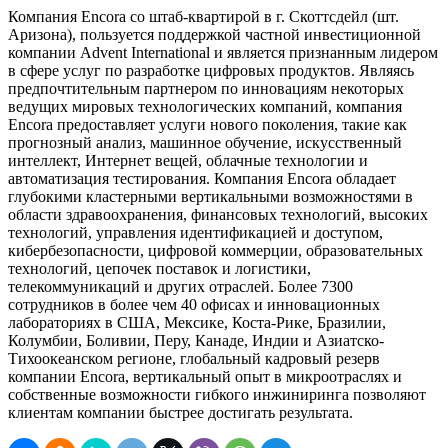
Компания Encora со штаб-квартирой в г. Скоттсдейл (шт.
Аризона), пользуется поддержкой частной инвестиционной
компании Advent International и является признанным лидером
в сфере услуг по разработке цифровых продуктов. Являясь
предпочтительным партнером по инновациям некоторых
ведущих мировых технологических компаний, компания
Encora предоставляет услуги нового поколения, такие как
прогнозный анализ, машинное обучение, искусственный
интеллект, Интернет вещей, облачные технологии и
автоматизация тестирования. Компания Encora обладает
глубокими кластерными вертикальными возможностями в
области здравоохранения, финансовых технологий, высоких
технологий, управления идентификацией и доступом,
кибербезопасности, цифровой коммерции, образовательных
технологий, цепочек поставок и логистики,
телекоммуникаций и других отраслей. Более 7300
сотрудников в более чем 40 офисах и инновационных
лабораториях в США, Мексике, Коста-Рике, Бразилии,
Колумбии, Боливии, Перу, Канаде, Индии и Азиатско-
Тихоокеанском регионе, глобальный кадровый резерв
компании Encora, вертикальный опыт в микроотраслях и
собственные возможности гибкого инжиниринга позволяют
клиентам компании быстрее достигать результата.