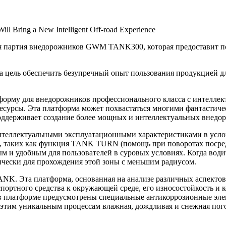
 Bring a New Intelligent Off-road Experience
я партия внедорожников GWM TANK300, которая предоставит по
ель обеспечить безупречный опыт пользования продукцией дл
орму для внедорожников профессионального класса с интеллект
есурсы. Эта платформа может похвастаться многими фантастич
поддерживает создание более мощных и интеллектуальных внедо
еллектуальными эксплуатационными характеристиками в услов
я, таких как функция TANK TURN (помощь при поворотах посре
м и удобным для пользователей в суровых условиях. Когда води
ически для прохождения этой зоны с меньшим радиусом.
. Эта платформа, основанная на анализе различных аспектов, 
портного средства к окружающей среде, его износостойкость и к
, в платформе предусмотрены специальные антикоррозионные эл
этим уникальным процессам влажная, дождливая и снежная погод