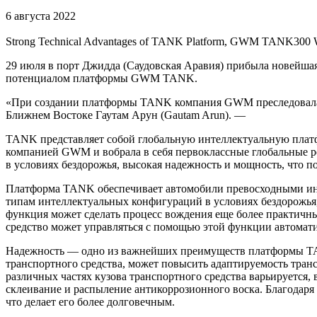
6 августа 2022
Strong Technical Advantages of TANK Platform, GWM TANK300 Will
29 июля в порт Джидда (Саудовская Аравия) прибыла новейша
потенциалом платформы GWM TANK.
«При создании платформы TANK компания GWM преследовала ц
Ближнем Востоке Гаутам Арун (Gautam Arun). —
TANK представляет собой глобальную интеллектуальную платф
компанией GWM и вобрала в себя первоклассные глобальные р
в условиях бездорожья, высокая надежность и мощность, что 
Платформа TANK обеспечивает автомобили превосходными инт
типам интеллектуальных конфигураций в условиях бездорожь
функция может сделать процесс вождения еще более практичны
средство может управляться с помощью этой функции автомат
Надежность — одно из важнейших преимуществ платформы TANK
транспортного средства, может повысить адаптируемость транс
различных частях кузова транспортного средства варьируется
склеивание и распыление антикоррозионного воска. Благодаря 
что делает его более долговечным.