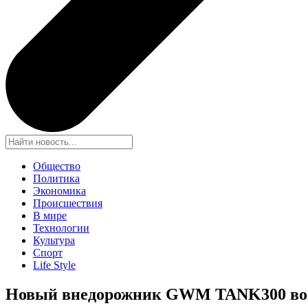
Общество
Политика
Экономика
Происшествия
В мире
Технологии
Культура
Спорт
Life Style
Новый внедорожник GWM TANK300 воп