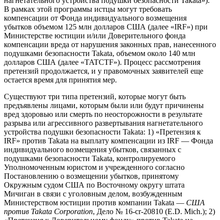
нагнетательного устройства подушки безопасности Takata»).
В рамках этой программы истцы могут требовать
компенсации от Фонда индивидуального возмещения
убытков объемом 125 млн долларов США (далее «IRF») при
Министерстве юстиции и/или Доверительного фонда
компенсации вреда от нарушения законных прав, нанесенного
подушками безопасности Takata, объемом около 140 млн
долларов США (далее «TATCTF»). Процесс рассмотрения
претензий продолжается, и у правомочных заявителей еще
остается время для принятия мер.
Существуют три типа претензий, которые могут быть
предъявлены лицами, которым были или будут причинены
вред здоровью или смерть по неосторожности в результате
разрыва или агрессивного развертывания нагнетательного
устройства подушки безопасности Takata: 1) «Претензия к
IRF» против Takata на выплату компенсации из IRF — Фонда
индивидуального возмещения убытков, связанных с
подушками безопасности Takata, контролируемого
Уполномоченным юристом и учрежденного согласно
Постановлению о возмещении убытков, принятому
Окружным судом США по Восточному округу штата
Мичиган в связи с уголовным делом, возбужденным
Министерством юстиции против компании Takata —
США
против Takata Corporation
, Дело № 16-cr-20810 (E.D. Mich.); 2)