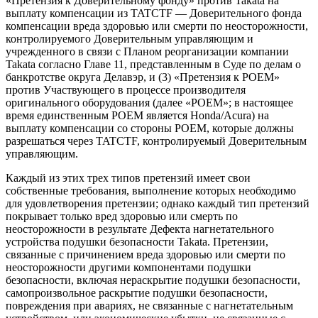
«Претензия к Доверительному фонду» против Takata на
выплату компенсации из TATCTF — Доверительного фонда
компенсации вреда здоровью или смерти по неосторожности,
контролируемого Доверительным управляющим и
учрежденного в связи с Планом реорганизации компании
Takata согласно Главе 11, представленным в Суде по делам о
банкротстве округа Делавэр, и (3) «Претензия к POEM»
против Участвующего в процессе производителя
оригинального оборудования (далее «POEM»; в настоящее
время единственным POEM является Honda/Acura) на
выплату компенсации со стороны POEM, которые должны
разрешаться через TATCTF, контролируемый Доверительным
управляющим.
Каждый из этих трех типов претензий имеет свои
собственные требования, выполнение которых необходимо
для удовлетворения претензии; однако каждый тип претензий
покрывает только вред здоровью или смерть по
неосторожности в результате Дефекта нагнетательного
устройства подушки безопасности Takata. Претензии,
связанные с причинением вреда здоровью или смерти по
неосторожности другими компонентами подушки
безопасности, включая нераскрытие подушки безопасности,
самопроизвольное раскрытие подушки безопасности,
повреждения при авариях, не связанные с нагнетательным