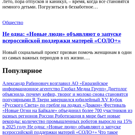
Лето, пора отпусков и каникул, – время, когда все становятся
немного детьми. Погрузиться в беззаботное…
Общество
Не одна: «Новые люди» объявляют о запуске
всероссийской поддержки матерей «СОЛО+»
Новый социальный проект призван помочь женщинам в один
из самых важных периодов в их жизни….
Популярное
Александр Рабинович возглавил АО «Евразийское
информационное агентство Глобал Медиа Групп»
Диетолог
объяснила, почему кефир, творог и молоко снова становятся
популярными
В Твери завершился юбилейный XV Кубок
«Русского Света» по гребле на лодках «Дракон»
Фестиваль
«Новые Огни на Байкале» объединил более 700 участников из
разных регионов России
Роботизация в мире бьет новые
рекорды: количество промышленных роботов выросло на 15%
в 2025 году
Не одна: «Новые люди» объявляют о запуске
всероссийской поддержки матерей «СОЛО+»
Что такое