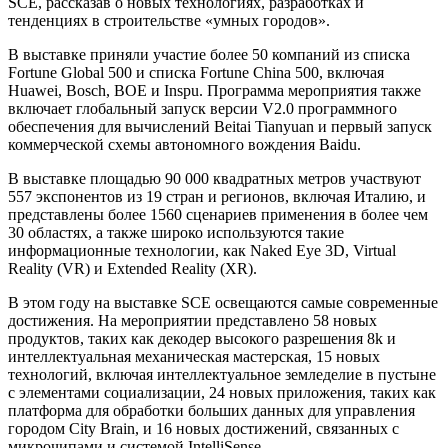
SCE, рассказав о новых технологиях, разработках и
тенденциях в строительстве «умных городов».
В выставке приняли участие более 50 компаний из списка
Fortune Global 500 и списка Fortune China 500, включая
Huawei, Bosch, BOE и Inspu. Программа мероприятия также
включает глобальный запуск версии V2.0 программного
обеспечения для вычислений Beitai Tianyuan и первый запуск
коммерческой схемы автономного вождения Baidu.
В выставке площадью 90 000 квадратных метров участвуют
557 экспонентов из 19 стран и регионов, включая Италию, и
представлены более 1560 сценариев применения в более чем
30 областях, а также широко используются такие
информационные технологии, как Naked Eye 3D, Virtual
Reality (VR) и Extended Reality (XR).
В этом году на выставке SCE освещаются самые современные
достижения. На мероприятии представлено 58 новых
продуктов, таких как декодер высокого разрешения 8k и
интеллектуальная механическая мастерская, 15 новых
технологий, включая интеллектуальное земледелие в пустыне
с элементами социализации, 24 новых приложения, таких как
платформа для обработки больших данных для управления
городом City Brain, и 16 новых достижений, связанных с
микрочипами и системой IntelliSense.