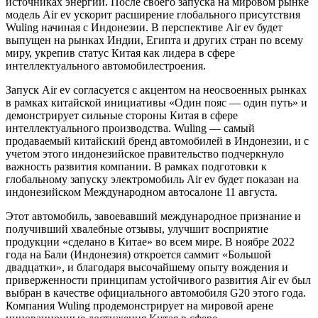
источниках энергии. После своего запуска на мировом рынке
модель Air ev ускорит расширение глобального присутствия
Wuling начиная с Индонезии. В перспективе Air ev будет
выпущен на рынках Индии, Египта и других стран по всему
миру, укрепив статус Китая как лидера в сфере
интеллектуального автомобилестроения.
Запуск Air ev согласуется с акцентом на неосвоенных рынках
в рамках китайской инициативы «Один пояс — один путь» и
демонстрирует сильные стороны Китая в сфере
интеллектуального производства. Wuling — самый
продаваемый китайский бренд автомобилей в Индонезии, и с
учетом этого индонезийское правительство подчеркнуло
важность развития компании. В рамках подготовки к
глобальному запуску электромобиль Air ev будет показан на
индонезийском Международном автосалоне 11 августа.
Этот автомобиль, завоевавший международное признание и
получивший хвалебные отзывы, улучшит восприятие
продукции «сделано в Китае» во всем мире. В ноябре 2022
года на Бали (Индонезия) откроется саммит «Большой
двадцатки», и благодаря высочайшему опыту вождения и
приверженности принципам устойчивого развития Air ev был
выбран в качестве официального автомобиля G20 этого года.
Компания Wuling продемонстрирует на мировой арене