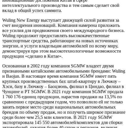
инновационные достижения Китая в сфере
интеллектуального производства и тем самым сделает свой
вклад в общий успех саммита.
Wuling New Energy выступает движущей силой развития за
счет внедрения инноваций. Компания намерена приложить
все усилия для продвижения своего международного бизнеса.
Wuling продолжит предоставлять высококачественные
транспортные средства, работающие на новых источниках
энергии, и услуги владельцам автомобилей по всему миру,
демонстрируя при этом высокотехнологичные возможности
продукции «сделано в Китае».
Основанная в 2002 году компания SGMW владеет двумя
признанными китайскими автомобильными брендами: Wuling
и Baojun. В настоящее время компания SGMW имеет пять
крупных производственных баз: штаб-квартиру в Лючжоу –
Хэси, базу в Лючжоу – Баоцзюнь, филиал в Циндао, филиал в
Чунцине и PT SGMW. В 2021 году компания SGMW продала
1 760 176 единиц продукции, нарастив продажи на 13,5% по
сравнению с предыдущим годом, что позволило ей не только
занять первое место среди национальных автомобильных
брендов по объему продаж, но и получить широкое признание
среди более чем 25,5 млн клиентов. В 2021 году SGMW
экспортировала 145 550 автомобилей/комплектов для сборки
автомобилей, охватив более 40 стран и регионов, включая