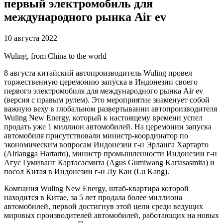
первый электромобиль для
международного рынка Air ev
10 августа 2022
Wuling, from China to the world
8 августа китайский автопроизводитель Wuling провел
торжественную церемонию запуска в Индонезии своего
первого электромобиля для международного рынка Air ev
(версия с правым рулем). Это мероприятие знаменует собой
важную веху в глобальном развертывании автопроизводителя
Wuling New Energy, который к настоящему времени успел
продать уже 1 миллион автомобилей. На церемонии запуска
автомобиля присутствовали министр-координатор по
экономическим вопросам Индонезии г-н Эрланга Хартарто
(Airlangga Hartarto), министр промышленности Индонезии г-н
Агус Гумиванг Картасасмита (Agus Gumiwang Kartasasmita) и
посол Китая в Индонезии г-н Лу Кан (Lu Kang).
Компания Wuling New Energy, штаб-квартира которой
находится в Китае, за 5 лет продала более миллиона
автомобилей, первой достигнув этой цели среди ведущих
мировых производителей автомобилей, работающих на новых