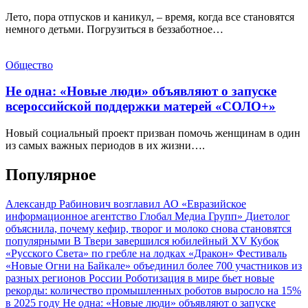
Лето, пора отпусков и каникул, – время, когда все становятся
немного детьми. Погрузиться в беззаботное…
Общество
Не одна: «Новые люди» объявляют о запуске
всероссийской поддержки матерей «СОЛО+»
Новый социальный проект призван помочь женщинам в один
из самых важных периодов в их жизни….
Популярное
Александр Рабинович возглавил АО «Евразийское
информационное агентство Глобал Медиа Групп»
Диетолог
объяснила, почему кефир, творог и молоко снова становятся
популярными
В Твери завершился юбилейный XV Кубок
«Русского Света» по гребле на лодках «Дракон»
Фестиваль
«Новые Огни на Байкале» объединил более 700 участников из
разных регионов России
Роботизация в мире бьет новые
рекорды: количество промышленных роботов выросло на 15%
в 2025 году
Не одна: «Новые люди» объявляют о запуске