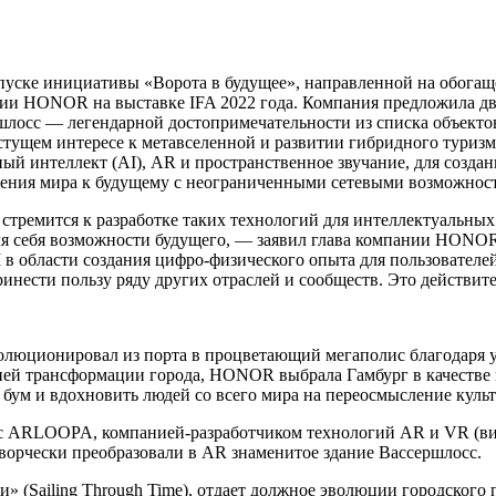
ке инициативы «Ворота в будущее», направленной на обогащен
ации HONOR на выставке IFA 2022 года. Компания предложила 
ршлосс — легендарной достопримечательности из списка объек
тущем интересе к метавселенной и развитии гибридного туризма
ный интеллект (AI), AR и пространственное звучание, для созд
жения мира к будущему с неограниченными сетевыми возможнос
емится к разработке таких технологий для интеллектуальных у
я себя возможности будущего, — заявил глава компании HONOR
 области создания цифро-физического опыта для пользователей 
инести пользу ряду других отраслей и сообществ. Это действит
эволюционировал из порта в процветающий мегаполис благодаря 
ей трансформации города, HONOR выбрала Гамбург в качестве м
 бум и вдохновить людей со всего мира на переосмысление куль
с ARLOOPA, компанией-разработчиком технологий AR и VR (вир
творчески преобразовали в AR знаменитое здание Вассершлосс.
» (Sailing Through Time), отдает должное эволюции городского