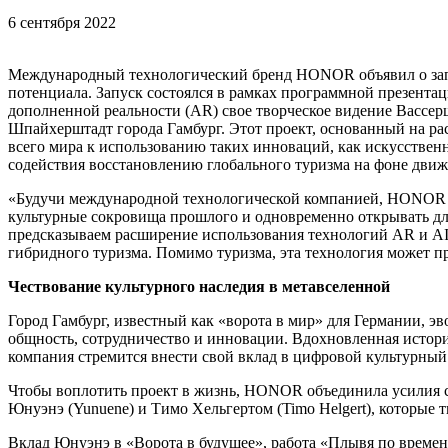
6 сентября 2022
Международный технологический бренд HONOR объявил о запус
потенциала. Запуск состоялся в рамках программной презент
дополненной реальности (AR) свое творческое видение Вассе
Шпайхерштадт города Гамбург. Этот проект, основанный на рас
всего мира к использованию таких инноваций, как искусствен
содействия восстановлению глобального туризма на фоне дви
«Будучи международной технологической компанией, HONOR стр
культурные сокровища прошлого и одновременно открывать дл
предсказываем расширение использования технологий AR и AI в
гибридного туризма. Помимо туризма, эта технология может пр
Чествование культурного наследия в метавселенной
Город Гамбург, известный как «ворота в мир» для Германии, 
общность, сотрудничество и инновации. Вдохновленная истори
компания стремится внести свой вклад в цифровой культурный
Чтобы воплотить проект в жизнь, HONOR объединила усилия 
Юнуэнэ (Yunuene) и Тимо Хельгертом (Timo Helgert), которые 
Вклад Юнуэнэ в «Ворота в будущее», работа «Плывя по времени