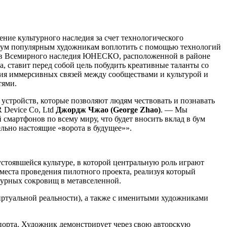
ие культурного наследия за счет технологического
двум популярным художникам воплотить с помощью технологий
тов Всемирного наследия ЮНЕСКО, расположенной в районе
, ставит перед собой цель побудить креативные таланты со
ания иммерсивных связей между сообществами и культурой и
тями.
стройств, которые позволяют людям чествовать и познавать
 Device Co, Ltd
Джордж Чжао (George Zhao)
. — Мы
смартфонов по всему миру, что будет вносить вклад в бум
ельно настоящие «ворота в будущее»».
устоявшейся культуре, в которой центральную роль играют
еста проведения пилотного проекта, реализуя который
турных сокровищ в метавселенной.
туальной реальности), а также с именитыми художниками
 порта. Художник демонстрирует через свою авторскую